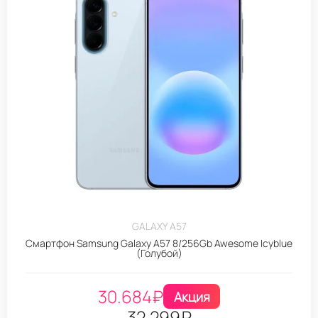
GALAXY A57
Смартфон Samsung Galaxy A57 8/256Gb Awesome Icyblue
(Голубой)
30.684
₽
Акция
32.299
₽