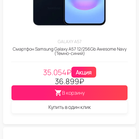
GALAXY A57
Смартфон Samsung Galaxy A57 12/256Gb Awesome Navy
(Темно-синий)
35.054
₽
Акция
36.899
₽
В корзину
Купить в один клик