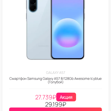
GALAXY A57
Смартфон Samsung Galaxy A57 8/128Gb Awesome Icyblue
(Голубой)
27.739
₽
Акция
29.199
₽