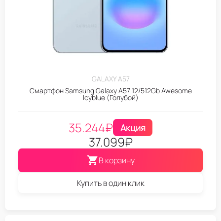
GALAXY A57
Смартфон Samsung Galaxy A57 12/512Gb Awesome
Icyblue (Голубой)
35.244
₽
Акция
37.099
₽
В корзину
Купить в один клик