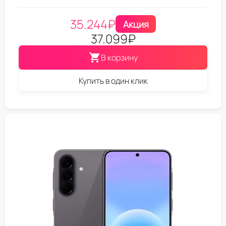
35.244
₽
Акция
37.099
₽
В корзину
Купить в один клик