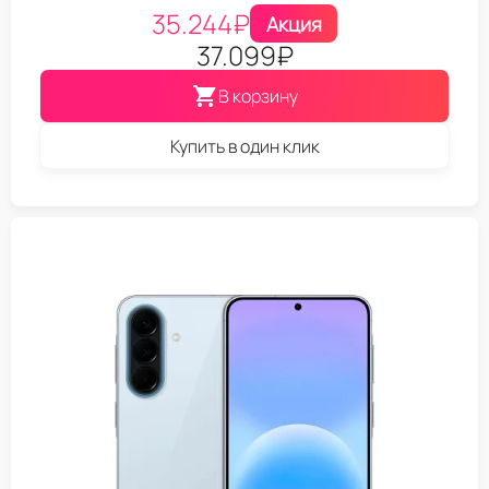
35.244
₽
Акция
37.099
₽
В корзину
Купить в один клик