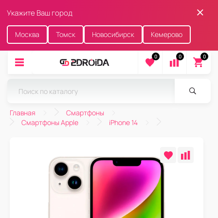
Укажите Ваш город
Москва
Томск
Новосибирск
Кемерово
0
0
0
Главная
Смартфоны
Смартфоны Apple
iPhone 14