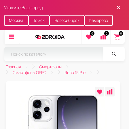
Укажите Ваш город
Москва
Томск
Новосибирск
Кемерово
0
0
0
Главная
Смартфоны
Смартфоны OPPO
Reno 15 Pro