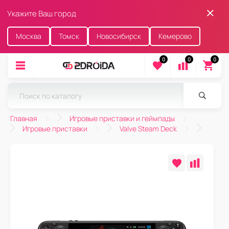
Укажите Ваш город
Москва
Томск
Новосибирск
Кемерово
0
0
0
Главная
Игровые приставки и геймпады
Игровые приставки
Valve Steam Deck