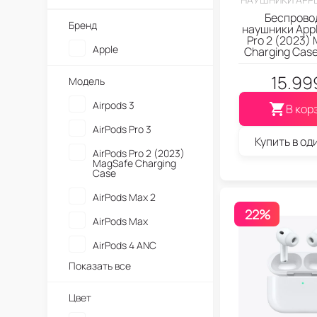
Беспрово
Бренд
наушники Appl
Pro 2 (2023)
Apple
Charging Case
15.99
Модель
Airpods 3
В кор
AirPods Pro 3
Купить в од
AirPods Pro 2 (2023)
MagSafe Charging
Case
AirPods Max 2
22%
AirPods Max
AirPods 4 ANC
Показать все
Цвет