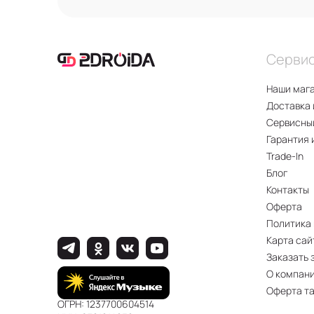
Длительное 
шумоподавле
Быстрая бесп
Серви
Хотите узнать 
Наши маг
Доставка 
Сервисны
Гарантия 
Trade-In
Блог
Контакты
Оферта
Политика
Карта сай
Заказать 
О компан
Оферта т
ОГРН: 1237700604514