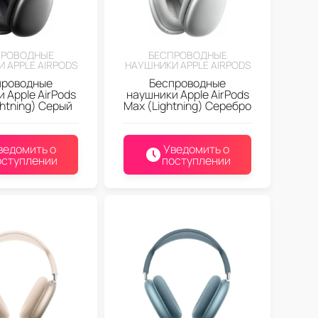
ПРОВОДНЫЕ
БЕСПРОВОДНЫЕ
 APPLE AIRPODS
НАУШНИКИ APPLE AIRPODS
проводные
Беспроводные
 Apple AirPods
наушники Apple AirPods
ghtning) Серый
Max (Lightning) Серебро
ведомить о
Уведомить о
оступлении
поступлении