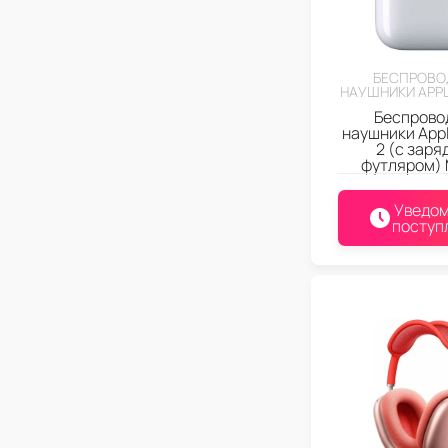
БЕСПРОВО
НАУШНИКИ APPL
Беспрово
наушники Appl
2 (с зар
футляром)
Уведом
поступ