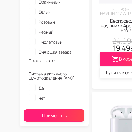
Оранжевый
БЕСПРОВО
Белый
НАУШНИКИ APPL
Беспрово
Розовый
наушники Appl
Pro 3
Черный
24.99
Фиолетовый
19.49
Сияющая звезда
В кор
Показать все
Купить в од
Система активного
шумоподавления (ANC)
Да
нет
Применить