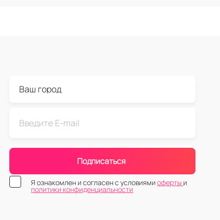
и, а также Max, 4 ANC и Pro 2 MagSafe Charging Case;
бого, серого, чёрного, розового, фиолетового, оранж
езда»;
 набором, кнопкой ответа, с мягкими сменными амб
димой частотой до 20 000 Гц;
умуляторами.
теристики и срок гарантии вы найдёте в карточке те
ства беспроводных наушников 
ры известного производителя из США – это идеальный
 Для них характерны:
екоторых моделей функции шумоподавления, которая
и позволяет оставаться на связи с окружающим миро
Подписаться
ощными чипами и доработанными драйверами. Они 
асами и чистыми высокими частотами. Такой простра
Я ознакомлен и согласен с условиями
оферты
и
политики конфиденциальности
ем создает эффект присутствия в центре музыкальног
Наушникам присвоен класс защиты от пыли и воды IP5
 и способность выдержать даже активные тренировки.