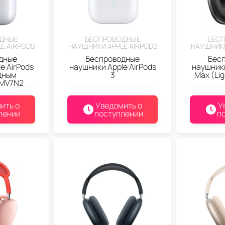
ДНЫЕ
БЕСПРОВОДНЫЕ
БЕС
E AIRPODS
НАУШНИКИ APPLE AIRPODS
НАУШНИКИ
дные
Беспроводные
Бес
e AirPods
наушники Apple AirPods
наушники
ядным
3
Max (Li
 MV7N2
ить о
Уведомить о
У
лении
поступлении
п