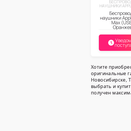
БЕСПРОВО
НАУШНИКИ APPL
Беспрово
наушники Appl
Max (US
Оранже
Уведом
поступ
Хотите приобре
оригинальные г
Новосибирске, Т
выбрать и купит
получен максим
Ассортим
Мы предлагаем 