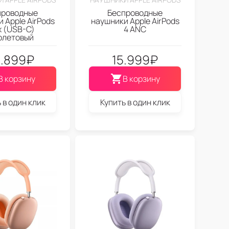
проводные
Беспроводные
 Apple AirPods
наушники Apple AirPods
 (USB-C)
4 ANC
олетовый
.899
₽
15.999
₽
В корзину
В корзину
 в один клик
Купить в один клик