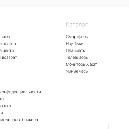
время автономной работы. Оно достигает 5 часов пр
ния и до 4 часов с его включением.
роводная зарядка. Она создаёт максимальное удобст
с
Каталог
больше?
Позвоните
или свяжитесь со специалистом ко
азины
Смартфоны
и оплата
Ноутбуки
й центр
Планшеты
и возврат
Телевизоры
Мониторы Xiaomi
Умные часы
 конфиденциальности
та
звонок
ии
аможенного брокера