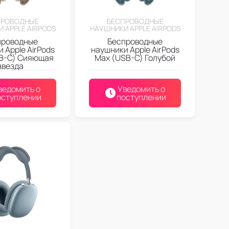
ПРОВОДНЫЕ
БЕСПРОВОДНЫЕ
 APPLE AIRPODS
НАУШНИКИ APPLE AIRPODS
проводные
Беспроводные
 Apple AirPods
наушники Apple AirPods
B-C) Сияющая
Max (USB-C) Голубой
звезда
ведомить о
Уведомить о
оступлении
поступлении