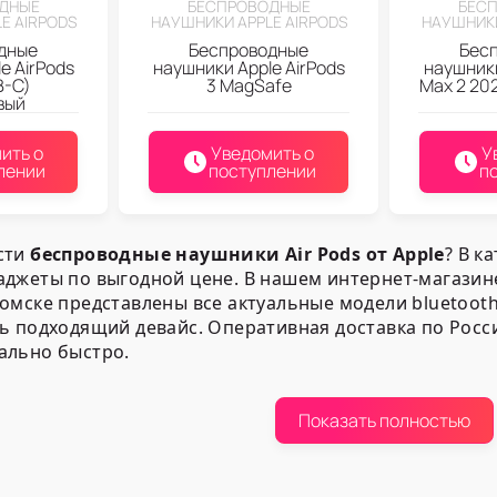
ДНЫЕ
БЕСПРОВОДНЫЕ
БЕС
E AIRPODS
НАУШНИКИ APPLE AIRPODS
НАУШНИКИ
дные
Беспроводные
Бес
e AirPods
наушники Apple AirPods
наушники
B-C)
3 MagSafe
Max 2 20
вый
ить о
Уведомить о
У
лении
поступлении
п
сти
беспроводные наушники Air Pods от Apple
? В к
аджеты по выгодной цене. В нашем интернет-магазин
омске представлены все актуальные модели bluetoot
ь подходящий девайс. Оперативная доставка по России
ально быстро.
ент компании 2DROIDA
Показать полностью
приобрести качественные
беспроводные наушники A