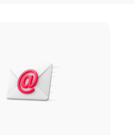
евого цветов, а также оригинального оттенка
ушюрами;
хники.
Apple Air Pods
 выбор для тех, кто ценит погружение в
 снижает фоновый шум, а режим
м.
обеспечивают насыщенное звучание с
нственный звук с динамическим
о события.
4, что означает устойчивость к влажности,