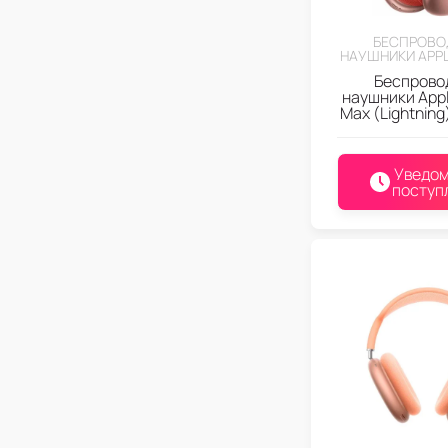
БЕСПРОВО
НАУШНИКИ APPL
Беспрово
наушники Appl
Max (Lightning
Уведом
поступ