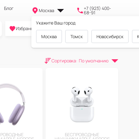
Блог
+7 (923) 400-
Москва
68-91
Укажите Ваш город
0
0
0
Избранное
Cравнение
Корзина
Москва
Томск
Новосибирск
Сортировка
:
По умолчанию
ПРОВОДНЫЕ
БЕСПРОВОДНЫЕ
 APPLE AIRPODS
НАУШНИКИ APPLE AIRPODS