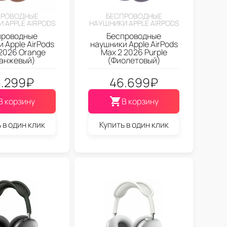
ПРОВОДНЫЕ
БЕСПРОВОДНЫЕ
 APPLE AIRPODS
НАУШНИКИ APPLE AIRPODS
проводные
Беспроводные
 Apple AirPods
наушники Apple AirPods
2026 Orange
Max 2 2026 Purple
анжевый)
(Фиолетовый)
.299
₽
46.699
₽
В корзину
В корзину
 в один клик
Купить в один клик