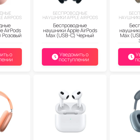
ДНЫЕ
БЕСПРОВОДНЫЕ
БЕС
E AIRPODS
НАУШНИКИ APPLE AIRPODS
НАУШНИКИ
дные
Беспроводные
Бес
e AirPods
наушники Apple AirPods
наушники
) Розовый
Max (USB-C) Черный
Max (US
ить о
Уведомить о
У
лении
поступлении
п