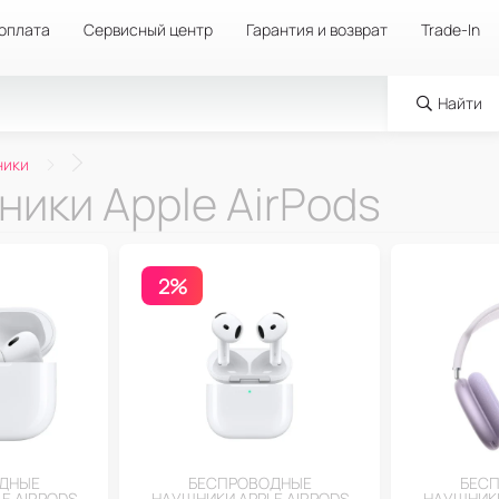
 оплата
Сервисный центр
Гарантия и возврат
Trade-In
Найти
ники
ики Apple AirPods
2%
ДНЫЕ
БЕСПРОВОДНЫЕ
БЕС
E AIRPODS
НАУШНИКИ APPLE AIRPODS
НАУШНИКИ