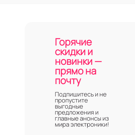
2, 3, 4 модел
Белого, голу
«Сияющая зв
С голосовым
С воспроизво
С Li-Ion-акк
Горячие
Подробные харак
скидки и
новинки —
Преимуще
прямо на
почту
Данные аксессуа
хорошую музыку.
Наличие у н
Подпишитесь и не
прозрачност
пропустите
Оснащение м
выгодные
глубокими б
предложения и
отслеживани
главные анонсы из
мира электроники!
Надёжность. 
поту и пыли