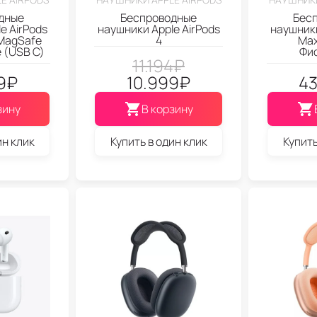
дные
Беспроводные
Бес
e AirPods
наушники Apple AirPods
наушники
 MagSafe
4
Max
 (USB C)
Фи
11.194
₽
9
₽
10.999
₽
43
зину
В корзину
ин клик
Купить в один клик
Купить