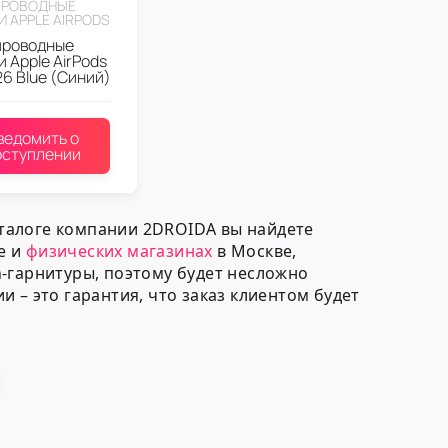
ПРОВОДНЫЕ
 APPLE AIRPODS
проводные
 Apple AirPods
26 Blue (Синий)
ведомить о
оступлении
аталоге компании 2DROIDA вы найдете
е и
физических магазинах
в Москве,
h-гарнитуры, поэтому будет несложно
 – это гарантия, что заказ клиентом будет
pple Air Pods
: