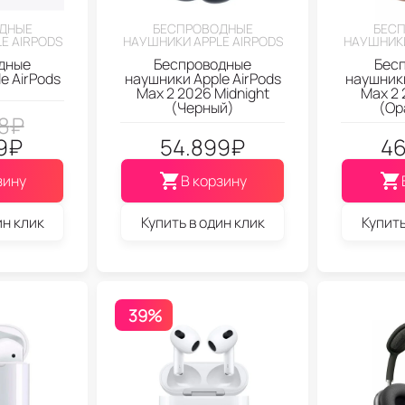
ДНЫЕ
БЕСПРОВОДНЫЕ
БЕС
E AIRPODS
НАУШНИКИ APPLE AIRPODS
НАУШНИКИ
дные
Беспроводные
Бес
e AirPods
наушники Apple AirPods
наушники
Max 2 2026 Midnight
Max 2 
(Черный)
(Ор
8
₽
9
₽
54.899
₽
46
зину
В корзину
ин клик
Купить в один клик
Купить
39%