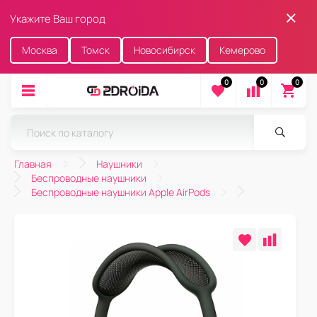
Укажите Ваш город
Москва
Томск
Новосибирск
Кемерово
0
0
0
Главная
Наушники
Беспроводные наушники
Беспроводные наушники Apple AirPods