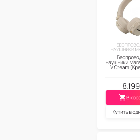
БЕСПРОВО
НАУШНИКИ M
Беспрово
наушники Marsh
V Cream (Кр
8.199
В кор
Купить в од