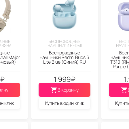
ДНЫЕ
БЕСПРОВОДНЫЕ
БЕС
ARSHALL
НАУШНИКИ REDMI
НАУШН
дные
Беспроводные
Бес
all Major
наушники Redmi Buds 6
наушник
емовый)
Lite Blue (Синий) RU
T310 (R
Purple 
₽
1.999
₽
1
зину
В корзину
ин клик
Купить в один клик
Купить