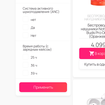
Система активного
шумоподавления (ANC)
БЕСПРОВО
НАУШНИКИ N
нет
Беспрово
Да
наушники Not
Buds Pro O
Нет
(Оранже
4.09
Время работы (с
зарядным кейсом)
В кор
25 ч
Купить в од
36 ч
39 ч
Применить