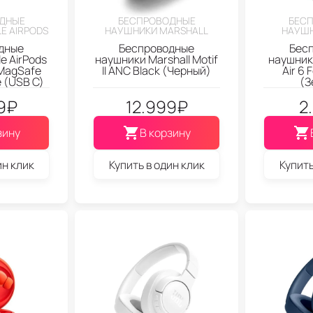
ДНЫЕ
БЕСПРОВОДНЫЕ
БЕС
E AIRPODS
НАУШНИКИ MARSHALL
НАУШН
дные
Беспроводные
Бес
e AirPods
наушники Marshall Motif
наушник
 MagSafe
II ANC Black (Черный)
Air 6 
 (USB C)
(З
9
₽
12.999
₽
2
зину
В корзину
ин клик
Купить в один клик
Купить