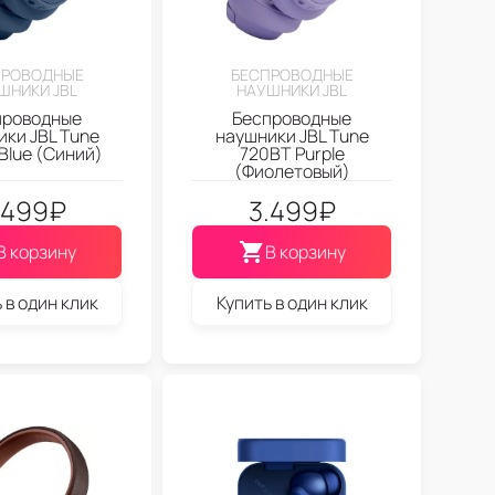
ПРОВОДНЫЕ
БЕСПРОВОДНЫЕ
ШНИКИ JBL
НАУШНИКИ JBL
проводные
Беспроводные
ки JBL Tune
наушники JBL Tune
Blue (Синий)
720BT Purple
(Фиолетовый)
.499
₽
3.499
₽
В корзину
В корзину
 в один клик
Купить в один клик