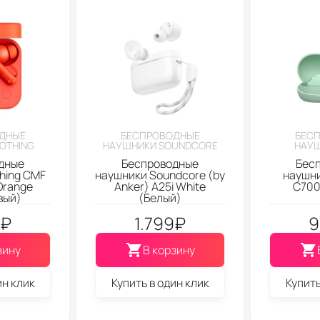
ДНЫЕ
БЕСПРОВОДНЫЕ
БЕС
OTHING
НАУШНИКИ SOUNDCORE
НАУШ
дные
Беспроводные
Бес
hing CMF
наушники Soundcore (by
наушни
Orange
Anker) A25i White
C700
вый)
(Белый)
₽
1.799
₽
9
зину
В корзину
ин клик
Купить в один клик
Купить