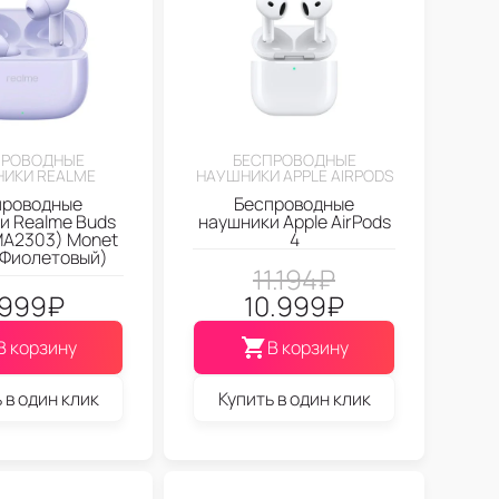
ПРОВОДНЫЕ
БЕСПРОВОДНЫЕ
ИКИ REALME
НАУШНИКИ APPLE AIRPODS
проводные
Беспроводные
и Realme Buds
наушники Apple AirPods
MA2303) Monet
4
(Фиолетовый)
11.194
₽
.999
₽
10.999
₽
В корзину
В корзину
 в один клик
Купить в один клик