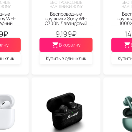
ДНЫЕ
БЕСПРОВОДНЫЕ
БЕС
 SONY
НАУШНИКИ SONY
НАУШ
дные
Беспроводные
Бес
ony WH-
наушники Sony WF-
наушни
ерный
C700N Лавандовый
1000
9
₽
9.199
₽
14
зину
В корзину
ин клик
Купить в один клик
Купить