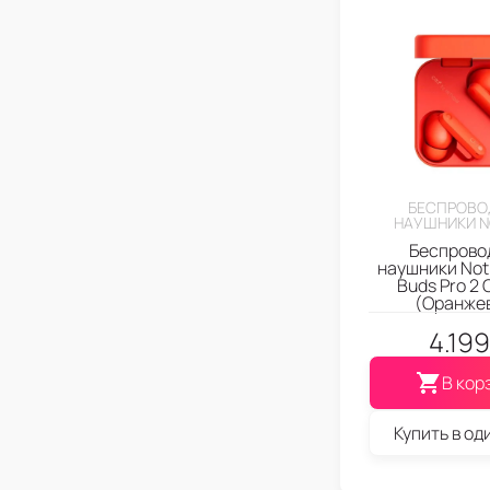
БЕСПРОВО
НАУШНИКИ N
Беспрово
наушники Not
Buds Pro 2 
(Оранже
4.199
В кор
Купить в од