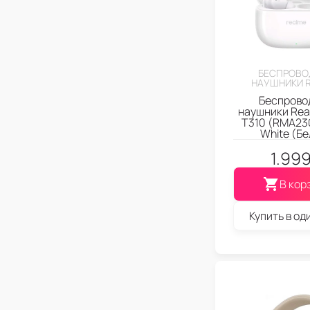
БЕСПРОВО
НАУШНИКИ 
Беспрово
наушники Rea
T310 (RMA230
White (Б
1.99
В кор
Купить в од