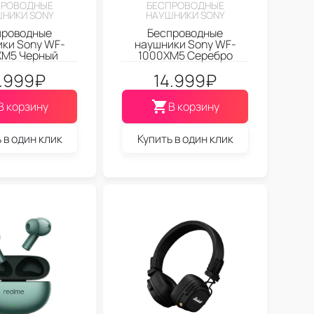
ПРОВОДНЫЕ
БЕСПРОВОДНЫЕ
НИКИ SONY
НАУШНИКИ SONY
проводные
Беспроводные
ки Sony WF-
наушники Sony WF-
XM5 Черный
1000XM5 Серебро
.999
₽
14.999
₽
В корзину
В корзину
 в один клик
Купить в один клик