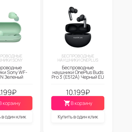
ПРОВОДНЫЕ
БЕСПРОВОДНЫЕ
НИКИ SONY
НАУШНИКИ ONEPLUS
проводные
Беспроводные
ки Sony WF-
наушники OnePlus Buds
N Зеленый
Pro 3 (E512A) Черный EU
.199
₽
10.199
₽
В корзину
В корзину
 в один клик
Купить в один клик