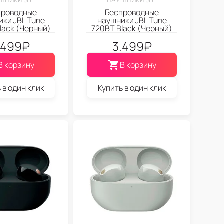
проводные
Беспроводные
ки JBL Tune
наушники JBL Tune
lack (Черный)
720BT Black (Черный)
.499
₽
3.499
₽
В корзину
В корзину
 в один клик
Купить в один клик