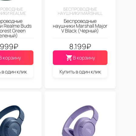
ПРОВОДНЫЕ
БЕСПРОВОДНЫЕ
ИКИ REALME
НАУШНИКИ MARSHALL
проводные
Беспроводные
и Realme Buds
наушники Marshall Major
Forest Green
V Black (Черный)
еленый)
.999
₽
8.199
₽
В корзину
В корзину
 в один клик
Купить в один клик