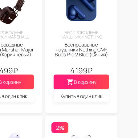
ПРОВОДНЫЕ
БЕСПРОВОДНЫЕ
КИ MARSHALL
НАУШНИКИ NOTHING
проводные
Беспроводные
 Marshall Major
наушники Nothing CMF
 (Коричневый)
Buds Pro 2 Blue (Синий)
.499
₽
4.199
₽
В корзину
В корзину
 в один клик
Купить в один клик
2%