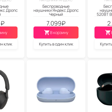
дные
Беспроводные
Бес
екс Дропс
наушники Яндекс Дропс
наушни
й
Черный
520BT B
9
₽
7.099
₽
2
зину
В корзину
ин клик
Купить в один клик
Купить