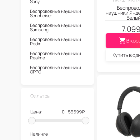
Sony
Беспрово
Беспроводные наушники
наушники Янд
Sennheiser
Белы
Беспроводные наушники
7.09
Samsung
Беспроводные наушники
В кор
Redmi
Беспроводные наушники
Купить в од
Realme
Беспроводные наушники
OPPO
Беспроводные наушники
OnePlus
Фильтры
Беспроводные наушники
Nothing
Беспроводные наушники
Цена:
0 - 56699₽
Marshall
Беспроводные наушники
Lenovo
Наличие
Беспроводные наушники