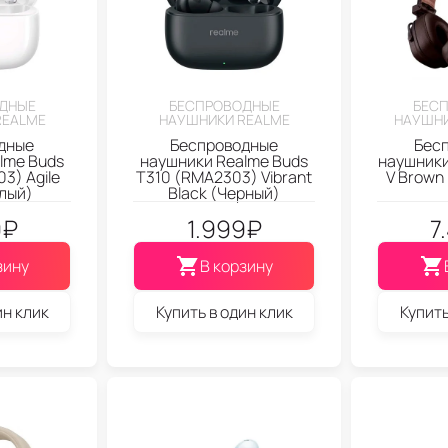
ДНЫЕ
БЕСПРОВОДНЫЕ
БЕС
REALME
НАУШНИКИ REALME
НАУШНИ
дные
Беспроводные
Бес
lme Buds
наушники Realme Buds
наушники
3) Agile
T310 (RMA2303) Vibrant
V Brown
елый)
Black (Черный)
9
₽
1.999
₽
7
зину
В корзину
ин клик
Купить в один клик
Купить