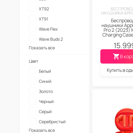
Apple AirPods
XT92
БЕСПРОВО
НАУШНИКИ APPL
XT91
Беспрово
наушники Appl
Wave Flex
Pro 2 (2023)
Charging Case
Wave Buds 2
15.99
Показать все
В кор
Цвет
Купить в од
Белый
Синий
Золото
Черный
Серый
Серебристый
Показать все