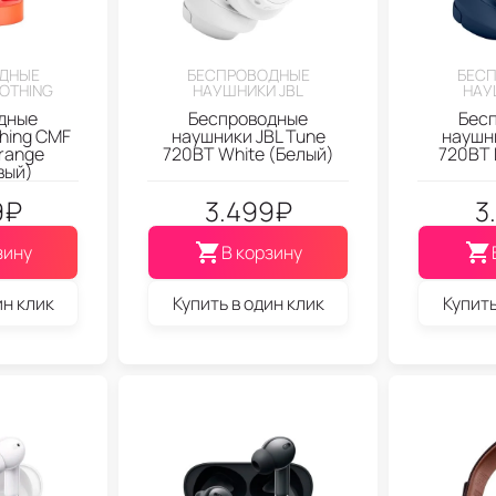
ДНЫЕ
БЕСПРОВОДНЫЕ
БЕС
OTHING
НАУШНИКИ JBL
НАУ
дные
Беспроводные
Бес
hing CMF
наушники JBL Tune
наушни
range
720BT White (Белый)
720BT 
вый)
9
₽
3.499
₽
3
зину
В корзину
ин клик
Купить в один клик
Купить