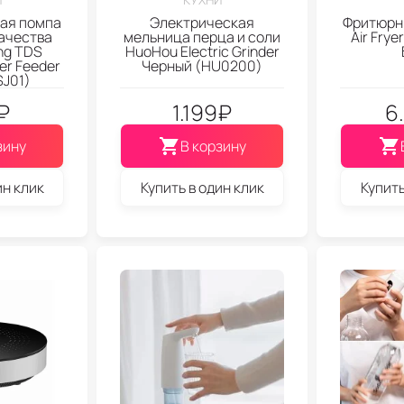
ая помпа
Электрическая
Фритюрни
качества
мельница перца и соли
Air Frye
ng TDS
HuoHou Electric Grinder
er Feeder
Черный (HU0200)
J01)
₽
1.199
₽
6
зину
В корзину
ин клик
Купить в один клик
Купить