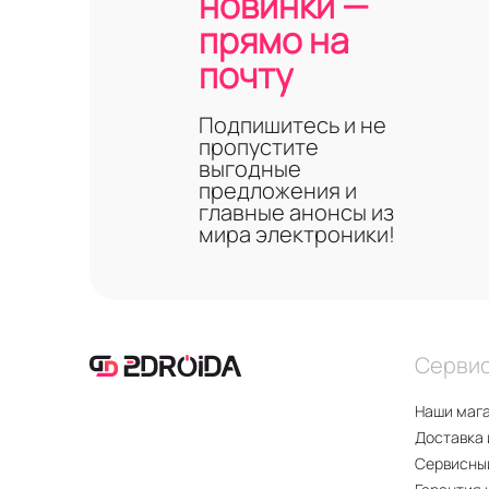
новинки —
прямо на
почту
Подпишитесь и не
пропустите
выгодные
предложения и
главные анонсы из
мира электроники!
Серви
Наши маг
Доставка 
Сервисны