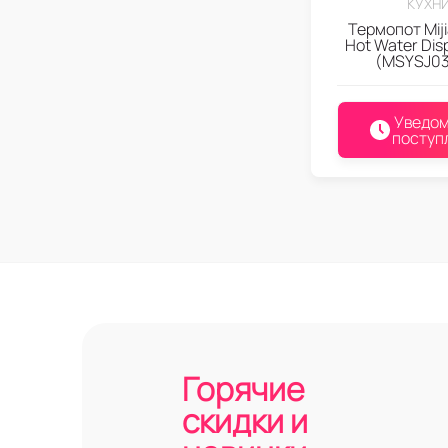
КУХН
Термопот Miji
Hot Water Dis
(MSYSJ0
Уведом
поступ
Горячие
скидки и