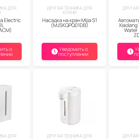
ИКА ДЛЯ
ДРУГАЯ ТЕХНИКА ДЛЯ
ДРУГАЯ
И
КУХНИ
a Electric
Насадка на кран Mijia S1
Автомат
2L
(MJSKQPQ01DB)
Xiaolang
ACM)
Water 
Z
ить о
Уведомить о
У
лении
поступлении
п
ИКА ДЛЯ
ДРУГАЯ ТЕХНИКА ДЛЯ
ДРУГАЯ