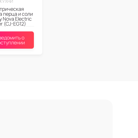
КУХНИ
трическая
 перца и соли
y Nova Electric
er (CJ-EG12)
ведомить о
оступлении