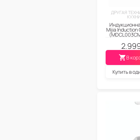
ДРУГАЯ ТЕХН
КУХН
Индукционна
Mijia Induction
(MDCL003CM
2.99
В кор
Купить в од