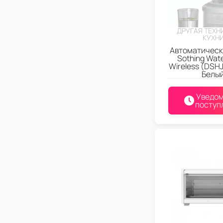
ДРУГАЯ ТЕХН
КУХН
Автоматическ
Sothing Wat
Wireless (DSH
Белы
Уведом
поступ