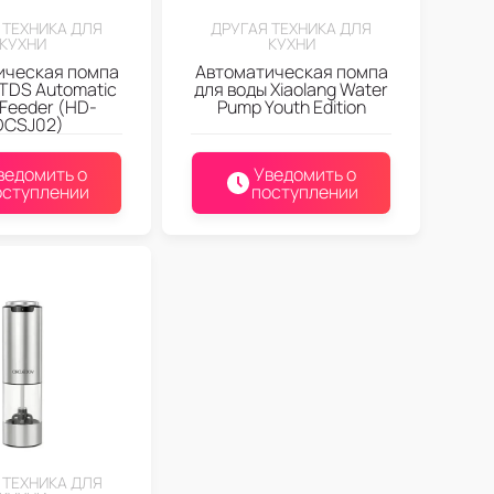
 ТЕХНИКА ДЛЯ
ДРУГАЯ ТЕХНИКА ДЛЯ
КУХНИ
КУХНИ
ическая помпа
Автоматическая помпа
 TDS Automatic
для воды Xiaolang Water
Feeder (HD-
Pump Youth Edition
DCSJ02)
ведомить о
Уведомить о
оступлении
поступлении
 ТЕХНИКА ДЛЯ