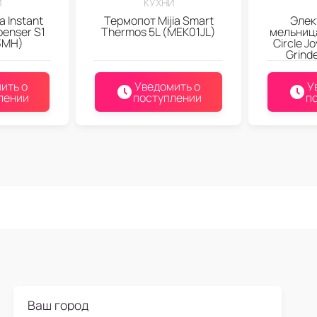
И
КУХНИ
a Instant
Термопот Mijia Smart
Элек
penser S1
Thermos 5L (MEK01JL)
мельница
3MH)
Circle Jo
Grind
ить о
Уведомить о
У
лении
поступлении
п