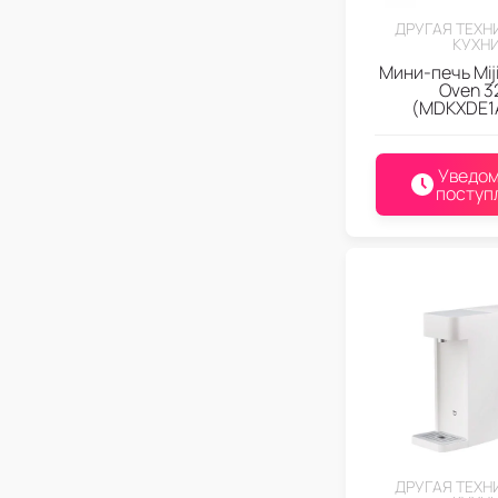
ДРУГАЯ ТЕХН
КУХН
Мини-печь Miji
Oven 3
(MDKXDE1
Уведом
поступ
ДРУГАЯ ТЕХН