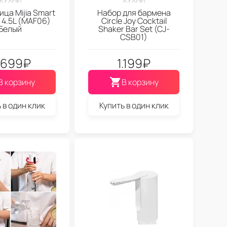
ца Mijia Smart
Набор для бармена
r 4.5L (MAF06)
Circle Joy Cocktail
Белый
Shaker Bar Set (CJ-
CSB01)
.699
₽
1.199
₽
В корзину
В корзину
 в один клик
Купить в один клик