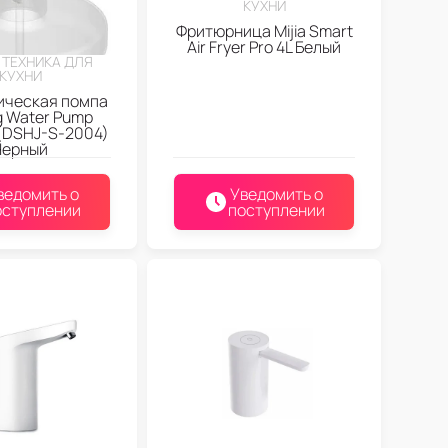
КУХНИ
Фритюрница Mijia Smart
Air Fryer Pro 4L Белый
 ТЕХНИКА ДЛЯ
КУХНИ
ическая помпа
g Water Pump
 (DSHJ-S-2004)
Черный
ведомить о
Уведомить о
оступлении
поступлении