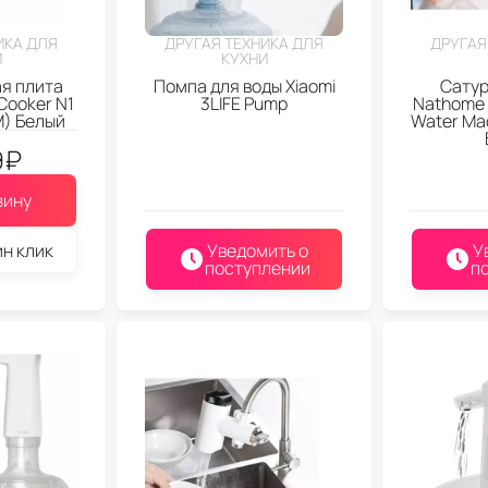
ИКА ДЛЯ
ДРУГАЯ ТЕХНИКА ДЛЯ
ДРУГАЯ
И
КУХНИ
я плита
Помпа для воды Xiaomi
Сатур
 Cooker N1
3LIFE Pump
Nathome 
) Белый
Water Ma
9
₽
зину
ин клик
Уведомить о
У
поступлении
п