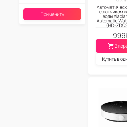
Автоматическ
с датчиком 
Применить
воды Xiaola
Automatic Wat
(HD-ZDCS
999
В кор
Купить в од