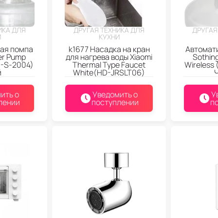
ИКА ДЛЯ
ДРУГАЯ ТЕХНИКА ДЛЯ
ДРУГАЯ
И
КУХНИ
ая помпа
k1677 Насадка на кран
Автомат
er Pump
для нагрева воды Xiaomi
Sothin
J-S-2004)
Thermal Type Faucet
Wireless
й
White(HD-JRSLT06)
ить о
Уведомить о
У
лении
поступлении
п