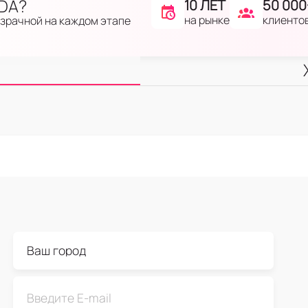
IDA?
10 ЛЕТ
50 000
на рынке
клиенто
озрачной на каждом этапе