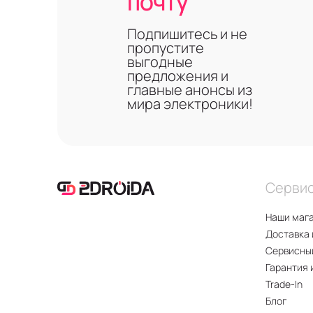
почту
Подпишитесь и не
пропустите
выгодные
предложения и
главные анонсы из
мира электроники!
Серви
Наши маг
Доставка 
Сервисны
Гарантия 
Trade-In
Блог