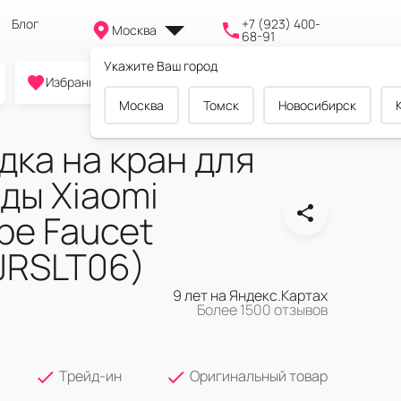
Блог
+7 (923) 400-
Москва
68-91
Укажите Ваш город
0
0
0
Избранное
Cравнение
Корзина
Москва
Томск
Новосибирск
дка на кран для
ды Xiaomi
pe Faucet
JRSLT06)
9 лет на Яндекс.Картах
Более 1500 отзывов
Трейд-ин
Оригинальный товар