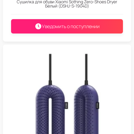
Сушилка для обуви Xiaomi Sothing Zero-Shoes Dryer
Белый (DSHJ-S-1904D)
Уведомить о поступлении