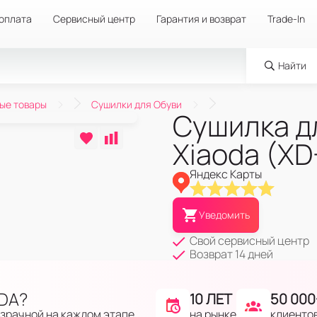
 оплата
Сервисный центр
Гарантия и возврат
Trade-In
Найти
ые товары
Сушилки для Обуви
Сушилка дл
Xiaoda (X
Яндекс Карты
Уведомить
Свой сервисный центр
Возврат 14 дней
IDA?
10 ЛЕТ
50 000
на рынке
клиенто
озрачной на каждом этапе