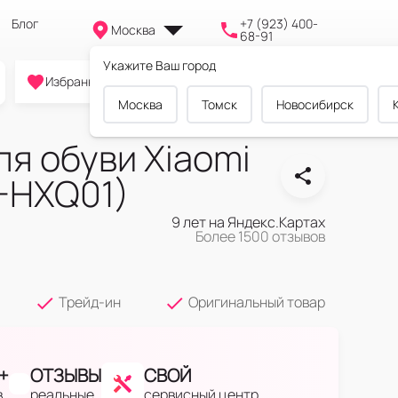
Блог
+7 (923) 400-
Москва
68-91
Укажите Ваш город
0
0
0
Избранное
Cравнение
Корзина
Москва
Томск
Новосибирск
я обуви Xiaomi
D-HXQ01)
9 лет на Яндекс.Картах
Более 1500 отзывов
Трейд-ин
Оригинальный товар
+
ОТЗЫВЫ
СВОЙ
в
реальные
сервисный центр