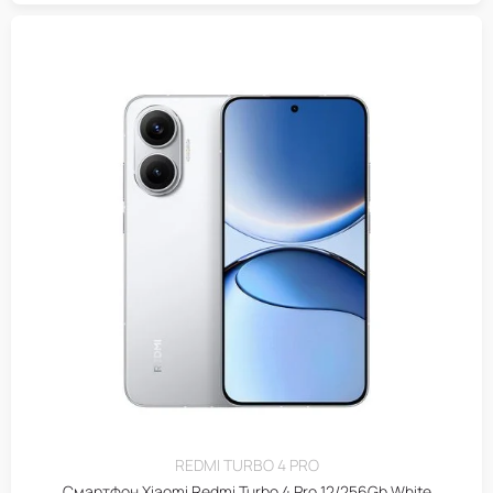
REDMI TURBO 4 PRO
Смартфон Xiaomi Redmi Turbo 4 Pro 12/256Gb White