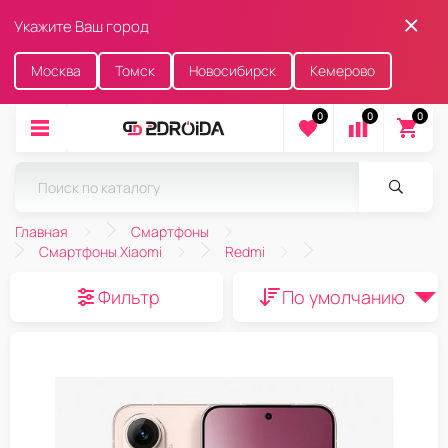
Укажите Ваш город
Москва
Томск
Новосибирск
Кемерово
0
0
0
Главная
Смартфоны
Смартфоны Xiaomi
Redmi
Фильтр
По умолчанию