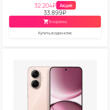
32.204
₽
Акция
33.899
₽
В корзину
Купить в один клик