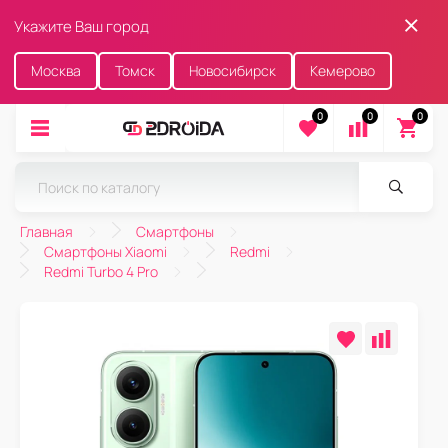
Укажите Ваш город
Москва
Томск
Новосибирск
Кемерово
0
0
0
Главная
Смартфоны
Смартфоны Xiaomi
Redmi
Redmi Turbo 4 Pro