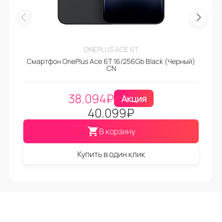
ONEPLUS ACE 6T
Смартфон OnePlus Ace 6T 16/256Gb Black (Черный)
CN
38.094
₽
Акция
40.099
₽
В корзину
Купить в один клик