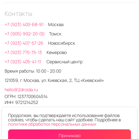
Контакты
+7 (923) 400-68-91
Москва
+7 (905) 992-20-00
Томск
+7 (923) 407-57-26
Новосибирск
+7 (923) 775-75-13
Кемерово
+7 (923) 405-41-11
Сервисный центр
Время работы: 10:00 - 20:00
121059, г. Москва, ул. Киевская, 2, ТЦ «Киевский»
hello@2droida.ru
ОГРН: 1237700604514
ИНН: 9721214252
Продолжая, вы подтверждаете использование файлов
cookies, чтобы сделать наш сайт удобнее. Подробнее в
политике обработки персональных данных
© 2026. Любое использование контента без письменного
Принимаю
разрешения запрещено