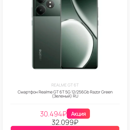
REALME GT 6T
Смартфон Realme GT 6T 5G 12/256Gb Razor Green
(Зеленый) RU
30.494
₽
Акция
32.099
₽