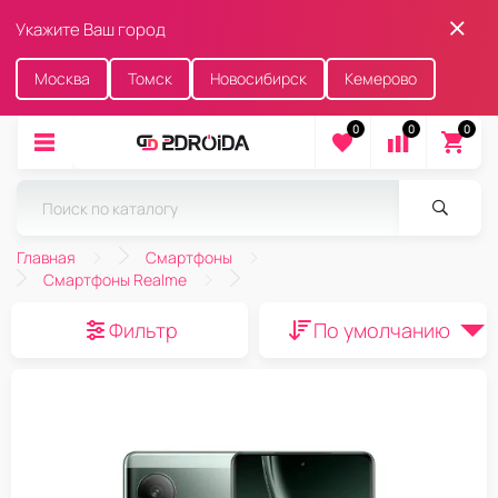
Укажите Ваш город
Москва
Томск
Новосибирск
Кемерово
0
0
0
Главная
Смартфоны
Смартфоны Realme
Фильтр
По умолчанию