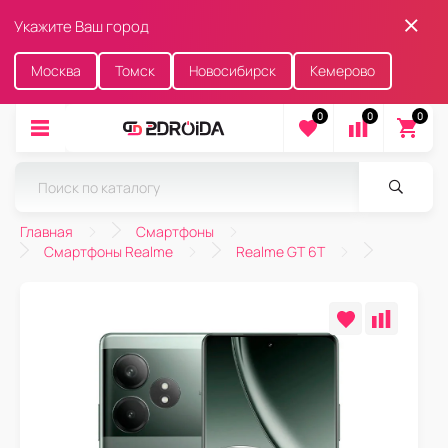
Укажите Ваш город
Москва
Томск
Новосибирск
Кемерово
0
0
0
Главная
Смартфоны
Смартфоны Realme
Realme GT 6T