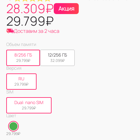
28.309
₽
Акция
29.799
₽
Доставим за 2 часа
Объем памяти
8/256 ГБ
12/256 ГБ
29.799
₽
32.099
₽
Версия
RU
29.799
₽
SIM
Dual: nano SIM
29.799
₽
Цвет
29.799
₽