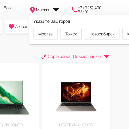
Блог
+7 (923) 400-
Москва
68-91
Укажите Ваш город
0
0
0
Избранное
Cравнение
Корзина
Москва
Томск
Новосибирск
Сортировка
:
По умолчанию
БУКИ HONOR
НОУТБУКИ HONOR