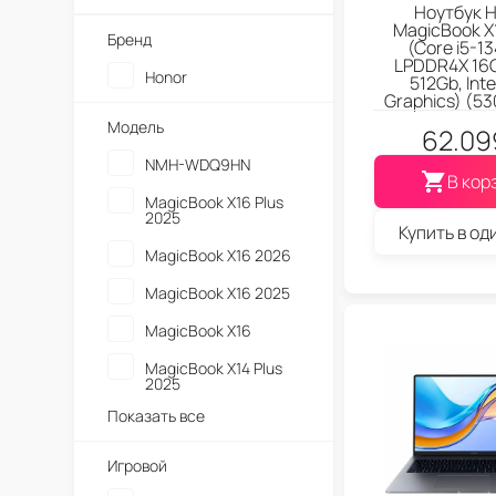
Ноутбук 
MagicBook X
Бренд
(Core i5-1
LPDDR4X 16
Honor
512Gb, Int
Graphics) (5
Модель
62.09
NMH-WDQ9HN
В кор
MagicBook X16 Plus
2025
Купить в од
MagicBook X16 2026
MagicBook X16 2025
MagicBook X16
MagicBook X14 Plus
2025
Показать все
Игровой