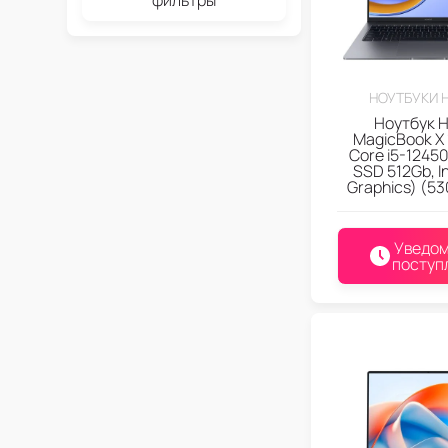
НОУТБУКИ 
Ноутбук 
MagicBook X 1
Core i5-12450
SSD 512Gb, I
Graphics) (5
Уведом
поступ