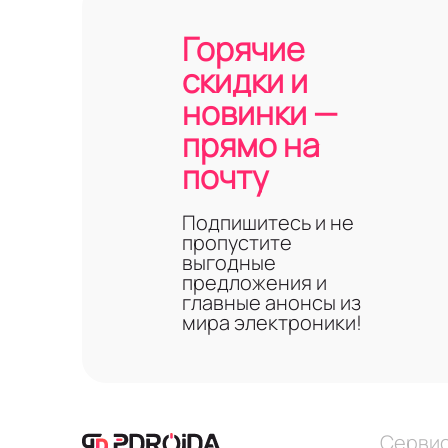
Горячие
скидки и
новинки —
прямо на
почту
Подпишитесь и не
пропустите
выгодные
предложения и
главные анонсы из
мира электроники!
Серви