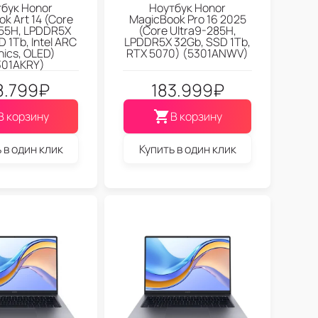
бук Honor
Ноутбук Honor
k Art 14 (Core
MagicBook Pro 16 2025
155H, LPDDR5X
(Core Ultra9-285H,
 1Tb, Intel ARC
LPDDR5X 32Gb, SSD 1Tb,
hics, OLED)
RTX 5070) (5301ANWV)
301AKRY)
8.799
₽
183.999
₽
В корзину
В корзину
 в один клик
Купить в один клик