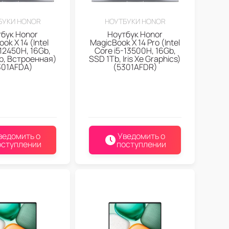
БУКИ HONOR
НОУТБУКИ HONOR
бук Honor
Ноутбук Honor
ok X 14 (Intel
MagicBook X 14 Pro (Intel
-12450H, 16Gb,
Core i5-13500H, 16Gb,
b, Встроенная)
SSD 1Tb, Iris Xe Graphics)
301AFDA)
(5301AFDR)
ведомить о
Уведомить о
оступлении
поступлении