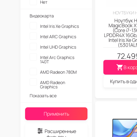
Нет
НОУТБУКИ 
Видеокарта
Ноутбук 
MagicBook X
Intel Iris Xe Graphics
(Core i7-1
LPDDR4X 16Gb,
Intel ARC Graphics
Intel Iris Xe 
(5301AL
Intel UHD Graphics
72.49
Intel Arc Graphics
140T
В кор
AMD Radeon 780M
Купить в од
AMD Radeon
Graphics
Показать все
Применить
Расширенные
фильтры