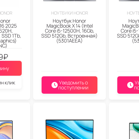
HONOR
НОУТБУКИ HONOR
НОУТ
Honor
Ноутбук Honor
Ноут
16 2025
MagicBook X 14 (Intel
MagicBo
3620H,
Core i5-12500H, 16Gb,
Core i5
 SSD 1Tb,
SSD 512Gb, Встроенная)
SSD 512G
Graphics)
(5301AEEA)
(5
NC)
9
₽
зину
ин клик
Уведомить о
У
поступлении
п