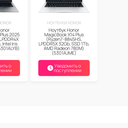
HONOR
НОУТБУКИ HONOR
Honor
Ноутбук Honor
Plus 2025
MagicBook X14 Plus
 LPDDR4X
(Ryzen7-8845HS,
Intel Iris
LPDDR5X 32Gb, SSD 1Tb,
5301ALYB)
AMD Radeon 780M)
(5301AJME)
ить о
Уведомить о
лении
поступлении