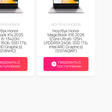
БУКИ HONOR
НОУТБУКИ HONOR
бук Honor
Ноутбук Honor
ook X14 2025
MagicBook X16 2026
 i5-13420H,
(Core Ultra5-125H,
16Gb, SSD 1Tb,
LPDDR5X 24Gb, SSD 1Tb,
UHD Graphics)
Intel ARC Graphics)
301ANHC)
(5101AQWF)
ведомить о
Уведомить о
оступлении
поступлении