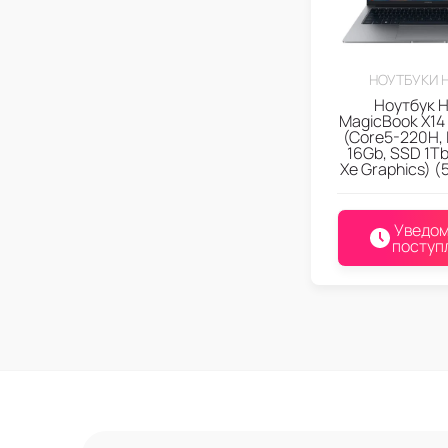
НОУТБУКИ 
Ноутбук 
MagicBook X14 
(Core5-220H,
16Gb, SSD 1Tb, 
Xe Graphics) (
Уведом
поступ