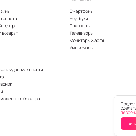
азины
Смартфоны
и оплата
Ноутбуки
й центр
Планшеты
и возврат
Телевизоры
Мониторы Xiaomi
Умные часы
 конфиденциальности
та
звонок
ии
аможенного брокера
Продолж
сделать
персон
Прин