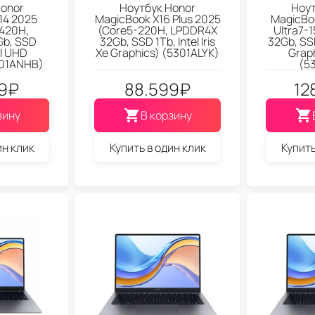
Honor
Ноутбук Honor
Ноут
14 2025
MagicBook X16 Plus 2025
MagicBoo
3420H,
(Core5-220H, LPDDR4X
Ultra7-
Gb, SSD
32Gb, SSD 1Tb, Intel Iris
32Gb, SSD
el UHD
Xe Graphics) (5301ALYK)
Grap
301ANHB)
(5
9
₽
88.599
₽
12
зину
В корзину
ин клик
Купить в один клик
Купить