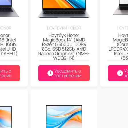
HONOR
НОУТБУКИ HONOR
НОУТ
Honor
Ноутбук Honor
Ноут
6 (Intel
MagicBook 14" (AMD
MagicB
H, 16Gb,
Ryzen 5 5500U, DDR4
(Core
ntel UHD
8Gb, SSD 512Gb, AMD
LPDDR4X 
301AHHT)
Radeon Graphics) (NMH-
Intel 
WDQ9HN)
(5
ить о
Уведомить о
У
лении
поступлении
п