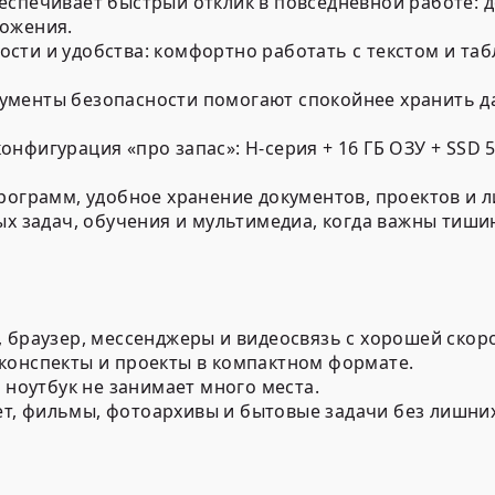
еспечивает быстрый отклик в повседневной работе: д
ложения.
ти и удобства: комфортно работать с текстом и табл
менты безопасности помогают спокойнее хранить да
нфигурация «про запас»: H-серия + 16 ГБ ОЗУ + SSD 5
рограмм, удобное хранение документов, проектов и 
х задач, обучения и мультимедиа, когда важны тишин
 браузер, мессенджеры и видеосвязь с хорошей скор
конспекты и проекты в компактном формате.
 ноутбук не занимает много места.
т, фильмы, фотоархивы и бытовые задачи без лишних