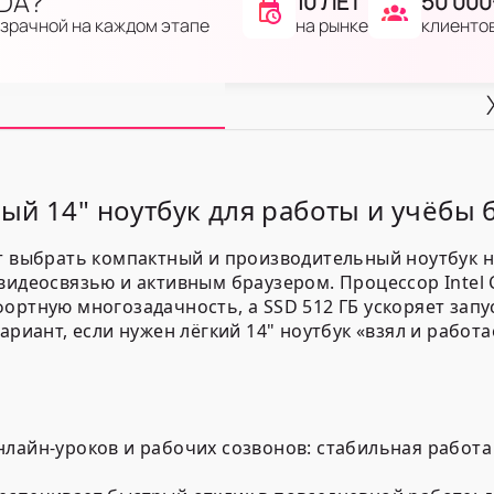
IDA?
10 ЛЕТ
50 000
на рынке
клиенто
озрачной на каждом этапе
ый 14" ноутбук для работы и учёбы
ит выбрать компактный и производительный ноутбук 
 видеосвязью и активным браузером. Процессор
Intel
ортную многозадачность, а
SSD 512 ГБ
ускоряет запу
ариант, если нужен лёгкий 14" ноутбук «взял и работ
нлайн-уроков и рабочих созвонов: стабильная работ