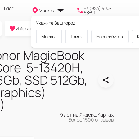
Блог
+7 (923) 400-
Москва
68-91
Укажите Ваш город
0
0
0
Избранное
Cравнение
Корзина
Москва
Томск
Новосибирск
onor MagicBook
Core i5-13420H,
Gb, SSD 512Gb,
Graphics)
)
9 лет на Яндекс.Картах
Более 1500 отзывов