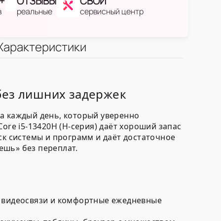
+
ОТЗЫВЫ
СВОЙ
в
реальные
сервисный центр
Характеристики
 без лишних задержек
на каждый день, который уверенно
 Core i5-13420H
(H-серия) даёт хороший запас
ск системы и программ и даёт достаточное
аешь» без переплат.
а видеосвязи и комфортные ежедневные