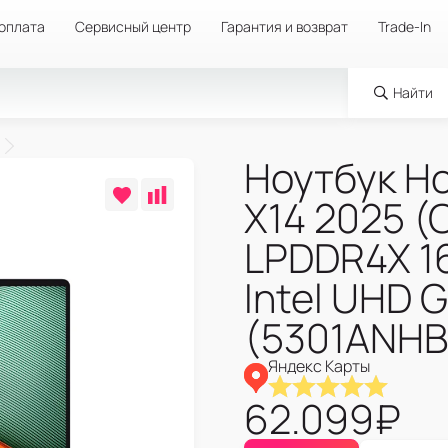
 оплата
Сервисный центр
Гарантия и возврат
Trade-In
Найти
Ноутбук H
X14 2025 (
LPDDR4X 16
Intel UHD 
(5301ANHB
Яндекс Карты
62.099
₽