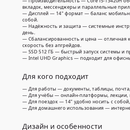
—
Производительность
—
Core i5-13420H
об
вкладок, мессенджеры и параллельные при
—
Дисплей
— 14" формат — баланс мобильнос
собой.
—
Надёжность и защита
— системные инстру
день.
—
Сбалансированность и цена
— отличная ко
скорость без апгрейдов.
—
SSD 512 ГБ
— быстрый запуск системы и п
—
Intel UHD Graphics
— подходит для офисны
Для кого подходит
—
Для работы
— документы, таблицы, почта,
—
Для учёбы
— онлайн-платформы, лекции, 
—
Для поездок
— 14" удобно носить с собой,
—
Для домашнего использования
— интерне
Дизайн и особенности