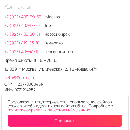
Контакты
+7 (923) 403-59-55
Москва
+7 (923) 402-18-70
Томск
+7 (923) 405-30-81
Новосибирск
+7 (923) 419-33-10
Кемерово
+7 (923) 405-41-11
Сервисный центр
Время работы: 10:00 - 20:00
121059, г. Москва, ул. Киевская, 2, ТЦ «Киевский»
hello@2droida.ru
ОГРН: 1237700604514
ИНН: 9721214252
Продолжая, вы подтверждаете использование файлов
cookies, чтобы сделать наш сайт удобнее. Подробнее в
политике обработки персональных данных
© 2026. Любое использование контента без письменного
Принимаю
разрешения запрещено
Интернет-магазин электроники 2DROIDA