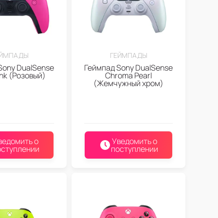
ЕЙМПАДЫ
ГЕЙМПАДЫ
Sony DualSense
Геймпад Sony DualSense
ink (Розовый)
Chroma Pearl
(Жемчужный хром)
ведомить о
Уведомить о
оступлении
поступлении