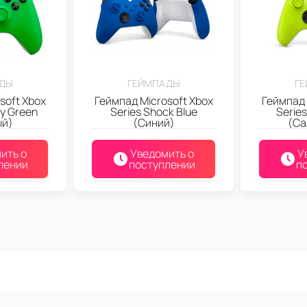
ДЫ
ГЕЙМПАДЫ
Г
soft Xbox
Геймпад Microsoft Xbox
Геймпад 
ty Green
Series Shock Blue
Series
ый)
(Синий)
(Са
ить о
Уведомить о
У
лении
поступлении
п