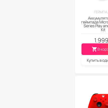
ГЕЙМПА
Аккумулят
геймпада Micro
Series Play a
Kit
1.99
В кор
Купить в од