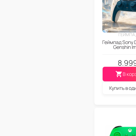
ГЕЙМПА
Геймпад Sony 
Genshin I
8.99
В кор
Купить в од