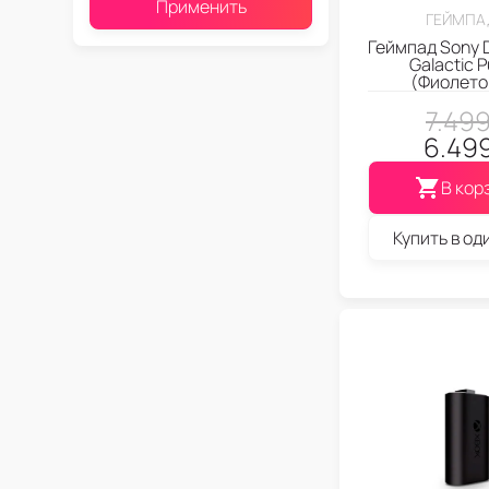
Применить
ГЕЙМПА
Геймпад Sony 
Galactic P
(Фиолето
7.49
6.49
В кор
Купить в од