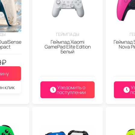
ДЫ
ГЕЙМПАДЫ
Г
DualSense
Геймпад Xiaomi
Геймпад 
mpact
GamePad Elite Edition
Nova P
Белый
9
₽
зину
ин клик
Уведомить о
У
поступлении
п