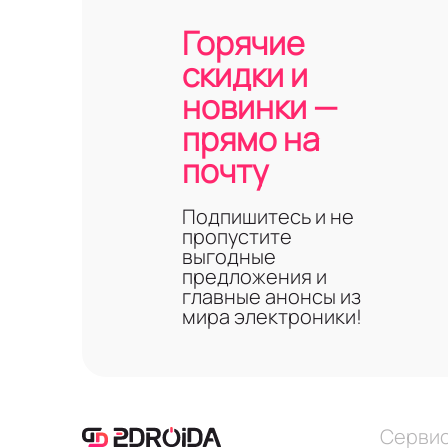
Горячие
скидки и
новинки —
прямо на
почту
Подпишитесь и не
пропустите
выгодные
предложения и
главные анонсы из
мира электроники!
Серви