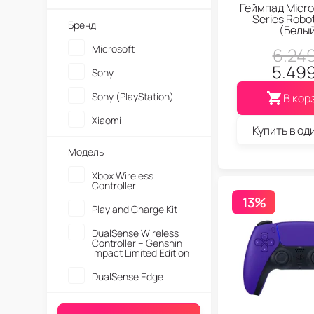
Геймпад Micro
Series Robo
Бренд
(Белы
Microsoft
6.24
5.49
Sony
Sony (PlayStation)
В кор
Xiaomi
Купить в од
Модель
Xbox Wireless
Controller
13%
Play and Charge Kit
DualSense Wireless
Controller – Genshin
Impact Limited Edition
DualSense Edge