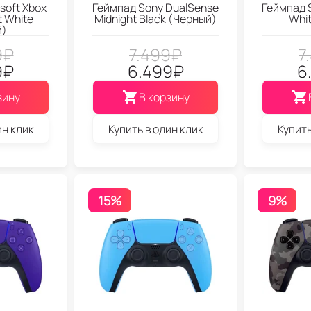
soft Xbox
Геймпад Sony DualSense
Геймпад 
t White
Midnight Black (Черный)
Whit
й)
9
₽
7.499
₽
7
9
₽
6.499
₽
6
зину
В корзину
ин клик
Купить в один клик
Купить
15%
9%