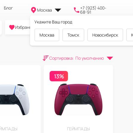
Блог
+7 (923) 400-
Москва
68-91
Укажите Ваш город
0
0
0
Избранное
Cравнение
Корзина
Москва
Томск
Новосибирск
Сортировка
:
По умолчанию
13%
ЕЙМПАДЫ
ГЕЙМПАДЫ