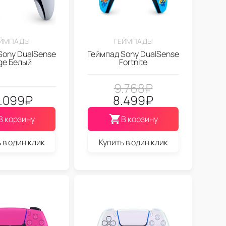
ЕЙМПАДЫ
ГЕЙМПАДЫ
Sony DualSense
Геймпад Sony DualSense
ge Белый
Fortnite
9.768
₽
.099
₽
8.499
₽
В корзину
В корзину
 в один клик
Купить в один клик