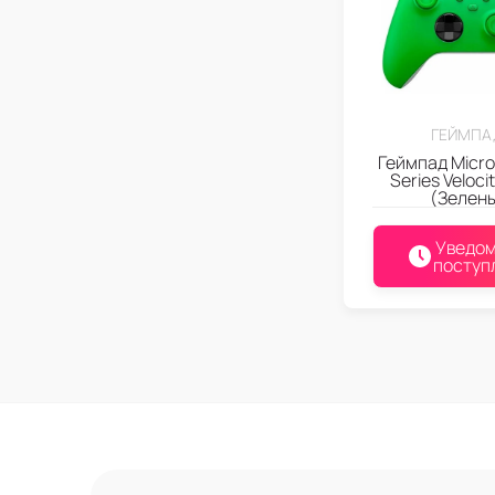
ГЕЙМПА
Геймпад Micro
Series Veloci
(Зелен
Уведом
поступ