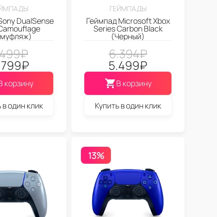
ЕЙМПАДЫ
ГЕЙМПАДЫ
Sony DualSense
Геймпад Microsoft Xbox
Camouflage
Series Carbon Black
амуфляж)
(Черный)
.499
₽
6.394
₽
.799
₽
5.499
₽
В корзину
В корзину
 в один клик
Купить в один клик
13%