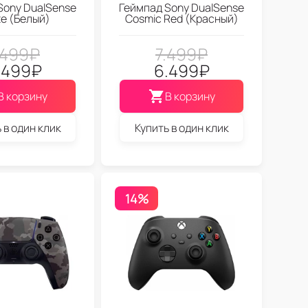
Sony DualSense
Геймпад Sony DualSense
e (Белый)
Cosmic Red (Красный)
.499
₽
7.499
₽
.499
₽
6.499
₽
В корзину
В корзину
 в один клик
Купить в один клик
14%