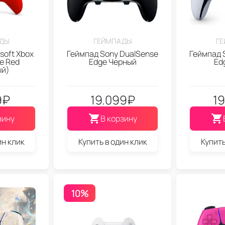
ДЫ
ГЕЙМПАДЫ
Г
soft Xbox
Геймпад Sony DualSense
Геймпад 
se Red
Edge Черный
Ed
ый)
9
₽
19.099
₽
19
зину
В корзину
ин клик
Купить в один клик
Купить
10%