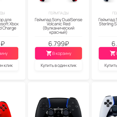
ДЫ
ГЕЙМПАДЫ
Г
ор для
Геймпад Sony DualSense
Геймпад 
soft Xbox
Volcanic Red
Sterling 
nd Charge
(Вулканический
красный)
9
₽
6.799
₽
6
зину
В корзину
ин клик
Купить в один клик
Купить