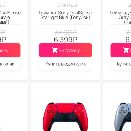
ДЫ
ГЕЙМПАДЫ
Г
DualSense
Геймпад Sony DualSense
Геймпад 
urple
Starlight Blue (Голубой)
Gray 
вый)
(К
9
₽
7.499
₽
7
9
₽
6.399
₽
6
зину
В корзину
ин клик
Купить в один клик
Купить