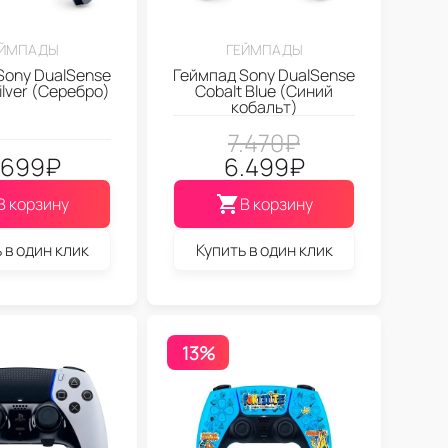
ЕЙМПАДЫ
ГЕЙМПАДЫ
Sony DualSense
Геймпад Sony DualSense
Silver (Серебро)
Cobalt Blue (Синий
кобальт)
7.470
₽
.699
₽
6.499
₽
В корзину
В корзину
 в один клик
Купить в один клик
13%