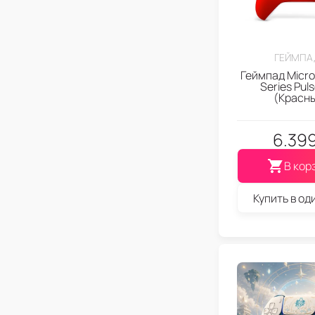
ГЕЙМПА
Геймпад Micro
Series Pul
(Красн
6.39
В кор
Купить в од