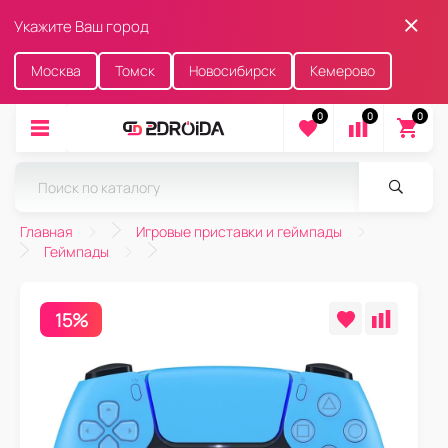
Укажите Ваш город
Москва
Томск
Новосибирск
Кемерово
0
0
0
Главная
Игровые приставки и геймпады
Геймпады
15%