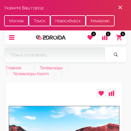
Укажите Ваш город
Москва
Томск
Новосибирск
Кемерово
0
0
0
Главная
Телевизоры
Телевизоры Xiaomi