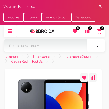
Укажите Ваш город
Москва
Томск
Новосибирск
Кемерово
0
0
0
Главная
Планшеты
Планшеты Xiaomi
Xiaomi Redmi Pad SE