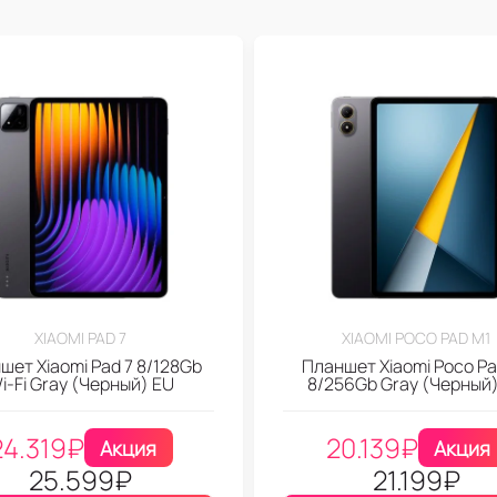
XIAOMI PAD 7
XIAOMI POCO PAD M1
шет Xiaomi Pad 7 8/128Gb
Планшет Xiaomi Poco Pa
i-Fi Gray (Черный) EU
8/256Gb Gray (Черный
24.319
₽
20.139
₽
Акция
Акция
25.599
₽
21.199
₽