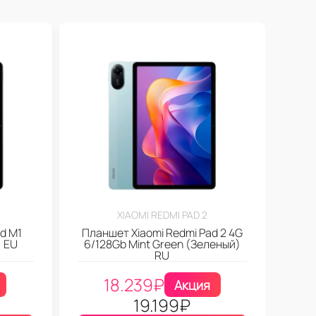
XIAOMI REDMI PAD 2
d M1
Планшет Xiaomi Redmi Pad 2 4G
) EU
6/128Gb Mint Green (Зеленый)
RU
18.239
₽
Акция
19.199
₽