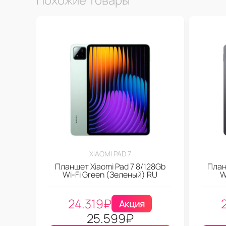
XIAOMI PAD 7
Планшет Xiaomi Pad 7 8/128Gb
План
Wi-Fi Green (Зеленый) RU
W
24.319
₽
Акция
25.599
₽