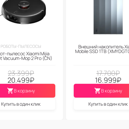
РОБОТЫ-ПЫЛЕСОСЫ
Внешний накопитель Xi
Mobile SSD 1TB (XMYDGT
от-пылесос Xiaomi Mijia
t Vacuum-Mop 2 Pro (CN)
23.399
₽
17.700
₽
20.499
₽
16.999
₽
В корзину
В корзину
Купить в один клик
Купить в один клик