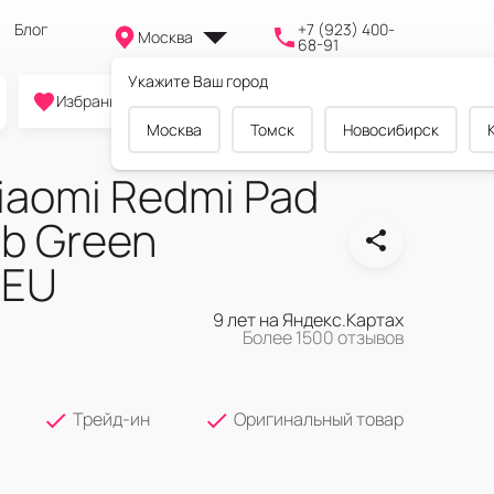
Блог
+7 (923) 400-
Москва
68-91
Укажите Ваш город
0
0
0
Избранное
Cравнение
Корзина
Москва
Томск
Новосибирск
iaomi Redmi Pad
b Green
 EU
9 лет на Яндекс.Картах
Более 1500 отзывов
Трейд-ин
Оригинальный товар