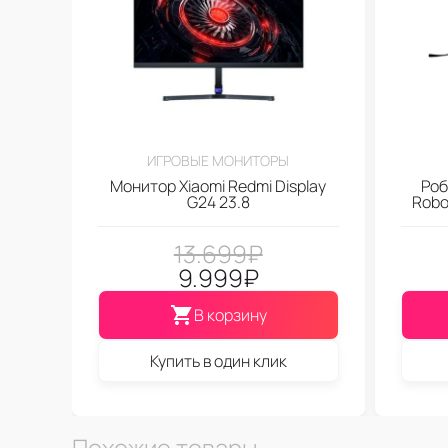
ИГРОВЫЕ МОНИТОРЫ
Монитор Xiaomi Redmi Display
Роб
G24 23.8
Robo
13.699
₽
9.999
₽
В корзину
Купить в один клик
Похожие товары