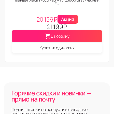
Планшет Xiaomi Poco Pad M1 8/256Gb Gray (Черный)
EU
20.139
₽
Акция
21.199
₽
В корзину
Купить в один клик
Горячие скидки и новинки —
прямо на почту
Подпишитесь и не пропустите выгодные
предложения и главные анонсы из мира