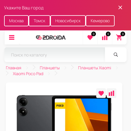
Укажите Ваш город
Москва
Томск
Новосибирск
Кемерово
0
0
0
Главная
Планшеты
Планшеты Xiaomi
Xiaomi Poco Pad