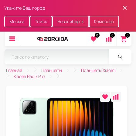
Укажите Ваш город
Москва
Томск
Новосибирск
Кемерово
0
0
0
Главная
Планшеты
Планшеты Xiaomi
Xiaomi Pad 7 Pro