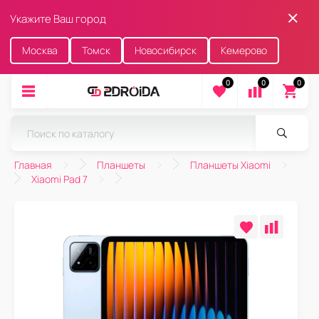
Укажите Ваш город
Москва
Томск
Новосибирск
Кемерово
0
0
0
Главная
Планшеты
Планшеты Xiaomi
Xiaomi Pad 7