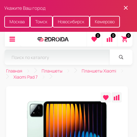
Укажите Ваш город
Москва
Томск
Новосибирск
Кемерово
0
0
0
Главная
Планшеты
Планшеты Xiaomi
Xiaomi Pad 7