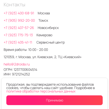
Контакты
+7 (923) 400-68-91
Москва
+7 (905) 992-20-00
Томск
+7 (923) 407-57-26
Новосибирск
+7 (923) 775-75-13
Кемерово
+7 (923) 405-41-11
Сервисный центр
Время работы: 10:00 - 20:00
121059, г. Москва, ул. Киевская, 2, ТЦ «Киевский»
hello@2droida.ru
ОГРН: 1237700604514
ИНН: 9721214252
Продолжая, вы подтверждаете использование файлов
cookies, чтобы сделать наш сайт удобнее. Подробнее в
политике обработки персональных данных
© 2026. Любое использование контента без письменного
Принимаю
Уведомить
о поступлении
разрешения запрещено
Интернет-магазин электроники 2DROIDA