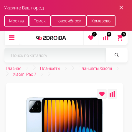
Укажите Ваш город
Москва
Томск
Новосибирск
Кемерово
0
0
0
Главная
Планшеты
Планшеты Xiaomi
Xiaomi Pad 7