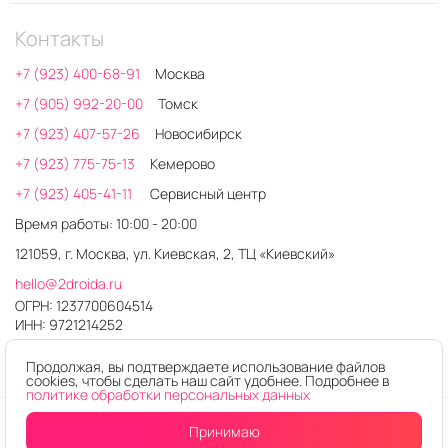
Контакты
+7 (923) 400-68-91
Москва
+7 (905) 992-20-00
Томск
+7 (923) 407-57-26
Новосибирск
+7 (923) 775-75-13
Кемерово
+7 (923) 405-41-11
Сервисный центр
Время работы: 10:00 - 20:00
121059, г. Москва, ул. Киевская, 2, ТЦ «Киевский»
hello@2droida.ru
ОГРН: 1237700604514
ИНН: 9721214252
Продолжая, вы подтверждаете использование файлов
cookies, чтобы сделать наш сайт удобнее. Подробнее в
политике обработки персональных данных
© 2026. Любое использование контента без письменного
Принимаю
Уведомить
о поступлении
разрешения запрещено