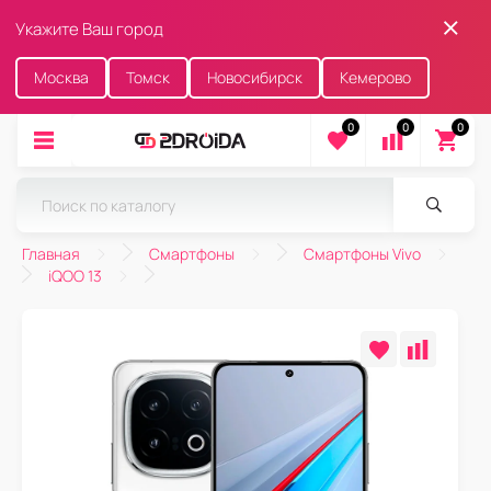
Укажите Ваш город
Москва
Томск
Новосибирск
Кемерово
0
0
0
Главная
Смартфоны
Смартфоны Vivo
iQOO 13