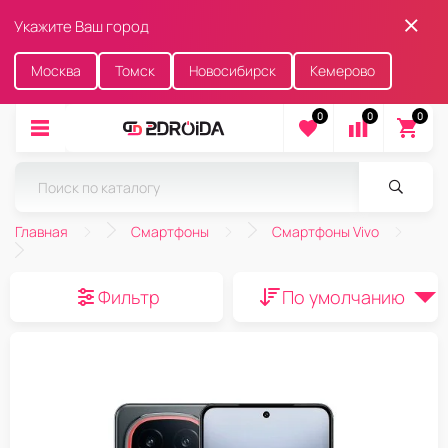
Укажите Ваш город
Москва
Томск
Новосибирск
Кемерово
0
0
0
Главная
Смартфоны
Смартфоны Vivo
Фильтр
По умолчанию