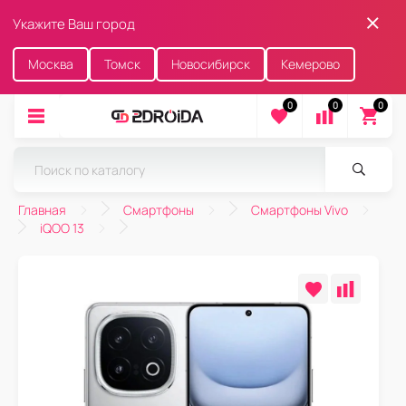
Укажите Ваш город
Москва
Томск
Новосибирск
Кемерово
0
0
0
Главная
Смартфоны
Смартфоны Vivo
iQOO 13