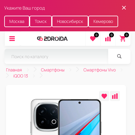
Укажите Ваш город
Москва
Томск
Новосибирск
Кемерово
0
0
0
Главная
Смартфоны
Смартфоны Vivo
iQOO 13