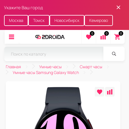
Укажите Ваш город
Москва
Томск
Новосибирск
Кемерово
0
0
0
Главная
Умные часы
Смарт часы
Умные часы Samsung Galaxy Watch