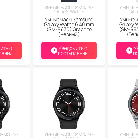
УМНЫЕ ЧАСЫ SAMSUNG
УМНЫЕ 
GALAXY WATCH
GAL
Умные часы Samsung
Умные 
Galaxy Watch 6 40 mm
Galaxy 
(SM-R930) Graphite
(SM-R93
(Черный)
(Бел
ить о
Уведомить о
У
лении
поступлении
п
SAMSUNG
УМНЫЕ ЧАСЫ SAMSUNG
УМНЫЕ 