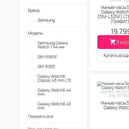
Умные часы 
Бренд
Galaxy Watc
(SM-L325F) LTE
Samsung
(Графит
19.79
Модель
В кор
Samsung Galaxy
Watch 7 44 мм
Купить в од
SM-R965F
SM-R955
Galaxy Watch6
Classic 43 mm LTE
Galaxy Watch6 44
УМНЫЕ ЧАСЫ 
mm
GALAXY W
Умные часы 
Galaxy Watch6 40
Galaxy Watc
mm
Показать все