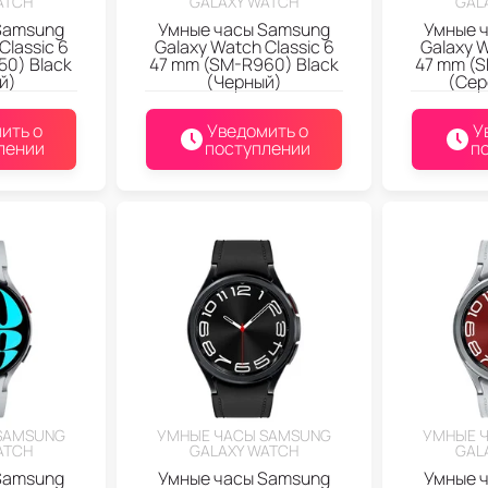
ATCH
GALAXY WATCH
GAL
Samsung
Умные часы Samsung
Умные 
Classic 6
Galaxy Watch Classic 6
Galaxy W
50) Black
47 mm (SM-R960) Black
47 mm (S
й)
(Черный)
(Сер
ить о
Уведомить о
У
лении
поступлении
п
SAMSUNG
УМНЫЕ ЧАСЫ SAMSUNG
УМНЫЕ 
ATCH
GALAXY WATCH
GAL
Samsung
Умные часы Samsung
Умные 