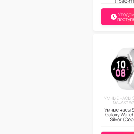
(Графит
Уведом
поступ
УМНЫЕ ЧАСЫ 
GALAXY W
Умные часы 
Galaxy Watc
Silver (Се