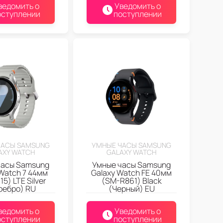
ведомить о
Уведомить о
оступлении
поступлении
ЧАСЫ SAMSUNG
УМНЫЕ ЧАСЫ SAMSUNG
AXY WATCH
GALAXY WATCH
часы Samsung
Умные часы Samsung
Watch 7 44мм
Galaxy Watch FE 40мм
5) LTE Silver
(SM-R861) Black
ребро) RU
(Черный) EU
ведомить о
Уведомить о
оступлении
поступлении