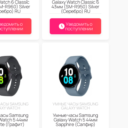
atch 6 Classic
Galaxy Watch Classic 6
-R960) Silver
43мм (SM-R950) Silver
ребро) RU
(Серебро) RU
ведомить о
Уведомить о
оступлении
поступлении
ЧАСЫ SAMSUNG
УМНЫЕ ЧАСЫ SAMSUNG
AXY WATCH
GALAXY WATCH
часы Samsung
Умные часы Samsung
Watch 5 44мм
Galaxy Watch 5 44мм
ite (Графит)
Sapphire (Сапфир)