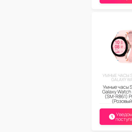
УМНЫЕ ЧАСЫ 
GALAXY W
Умные часы 
Galaxy Watch
(SM-R861) Pi
(Розовый
Уведом
поступ