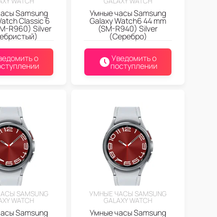
AXY WATCH
GALAXY WATCH
часы Samsung
Умные часы Samsung
atch Classic 6
Galaxy Watch6 44 mm
M-R960) Silver
(SM-R940) Silver
ебристый)
(Серебро)
ведомить о
Уведомить о
оступлении
поступлении
ЧАСЫ SAMSUNG
УМНЫЕ ЧАСЫ SAMSUNG
AXY WATCH
GALAXY WATCH
часы Samsung
Умные часы Samsung