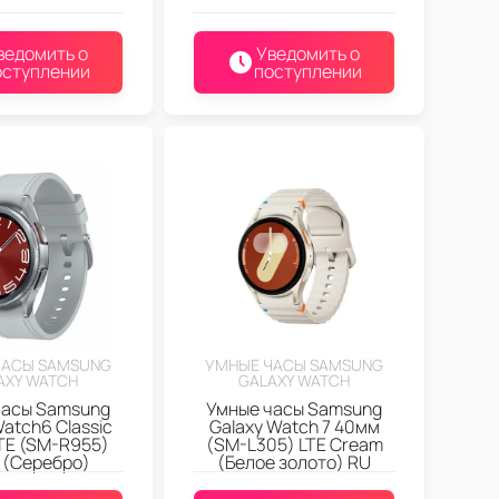
ведомить о
Уведомить о
оступлении
поступлении
ЧАСЫ SAMSUNG
УМНЫЕ ЧАСЫ SAMSUNG
AXY WATCH
GALAXY WATCH
часы Samsung
Умные часы Samsung
Watch6 Classic
Galaxy Watch 7 40мм
TE (SM-R955)
(SM-L305) LTE Cream
r (Серебро)
(Белое золото) RU