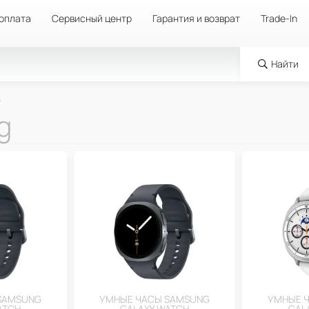
 оплата
Сервисный центр
Гарантия и возврат
Trade-In
Найти
g
SAMSUNG
УМНЫЕ ЧАСЫ SAMSUNG
УМНЫЕ 
ATCH
GALAXY WATCH
GAL