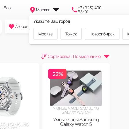
Блог
+7 (923) 400-
Москва
68-91
Укажите Ваш город
0
0
0
Избранное
Cравнение
Корзина
Москва
Томск
Новосибирск
Сортировка
:
По умолчанию
22%
УМНЫЕ ЧАСЫ SAMSUNG
GALAXY WATCH
Умные часы Samsung
Galaxy Watch 5
ЧАСЫ SAMSUNG
AXY WATCH