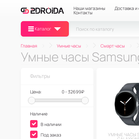
Наши магазины
Доставка и
Контакты
Каталог
Главная
Умные часы
Смарт часы
Умные часы Samsun
Фильтры
Цена:
0 - 32699₽
Наличие
В наличии
УМНЫЕ ЧАСЫ 
Под заказ
GALAXY W