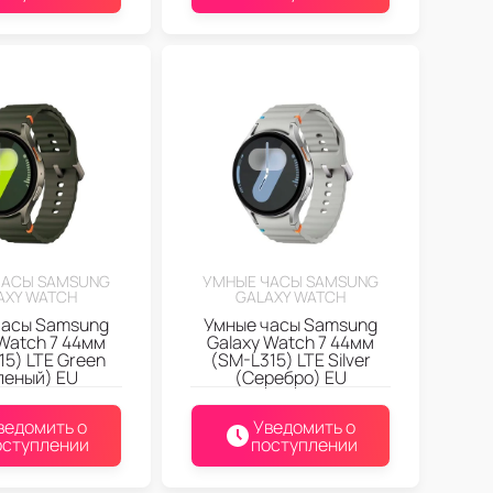
ЧАСЫ SAMSUNG
УМНЫЕ ЧАСЫ SAMSUNG
AXY WATCH
GALAXY WATCH
часы Samsung
Умные часы Samsung
Watch 7 44мм
Galaxy Watch 7 44мм
15) LTE Green
(SM-L315) LTE Silver
леный) EU
(Серебро) EU
ведомить о
Уведомить о
оступлении
поступлении