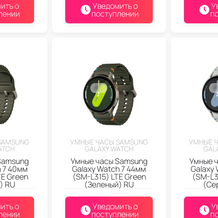
ить о
Уведомить о
У
лении
поступлении
п
SAMSUNG
УМНЫЕ ЧАСЫ SAMSUNG
УМНЫЕ 
ATCH
GALAXY WATCH
GAL
Samsung
Умные часы Samsung
Умные 
h 7 40мм
Galaxy Watch 7 44мм
Galaxy 
TE Green
(SM-L315) LTE Green
(SM-L31
) RU
(Зеленый) RU
(Се
ить о
Уведомить о
У
лении
поступлении
п