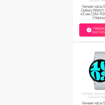
GALAXY W
Умные часы 
Galaxy Watch 
43 мм (SM-R9
(Черны
Уведом
поступ
УМНЫЕ ЧАСЫ 
GALAXY W
Умные часы 