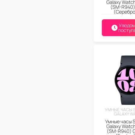
Galaxy Watc
(SM-R940) 
(Серебро
Уведом
поступ
УМНЫЕ ЧАСЫ 
GALAXY W
Умные часы 
Galaxy Watc
(SM-R940) G