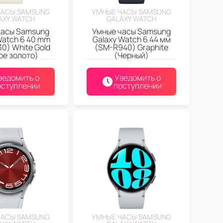
ЧАСЫ SAMSUNG
УМНЫЕ ЧАСЫ SAMSUNG
AXY WATCH
GALAXY WATCH
часы Samsung
Умные часы Samsung
Watch 6 40 mm
Galaxy Watch 6 44 мм
0) White Gold
(SM-R940) Graphite
ое золото)
(Черный)
ведомить о
Уведомить о
оступлении
поступлении
ЧАСЫ SAMSUNG
УМНЫЕ ЧАСЫ SAMSUNG