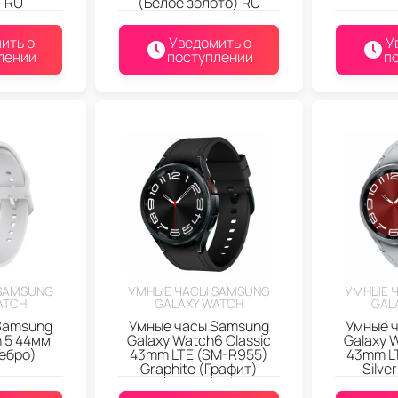
) RU
(Белое золото) RU
ить о
Уведомить о
У
лении
поступлении
п
SAMSUNG
УМНЫЕ ЧАСЫ SAMSUNG
УМНЫЕ 
ATCH
GALAXY WATCH
GAL
Samsung
Умные часы Samsung
Умные 
h 5 44мм
Galaxy Watch6 Classic
Galaxy 
ребро)
43mm LTE (SM-R955)
43mm L
Graphite (Графит)
Silve