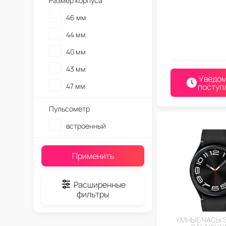
Размер корпуса
46 мм
44 мм
40 мм
43 мм
Уведом
47 мм
поступ
Пульсометр
встроенный
Применить
Расширенные
фильтры
УМНЫЕ ЧАСЫ 