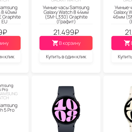
Samsung
Умные часы Samsung
Умные 
h 8 40мм
Galaxy Watch 8 44мм
Galaxy W
 Graphite
(SM-L330) Graphite
46мм (S
) EU
(Графит)
(
9
₽
21.499
₽
21
зину
В корзину
ин клик
Купить в один клик
Купить
SAMSUNG
ATCH
Samsung
h 5 Pro