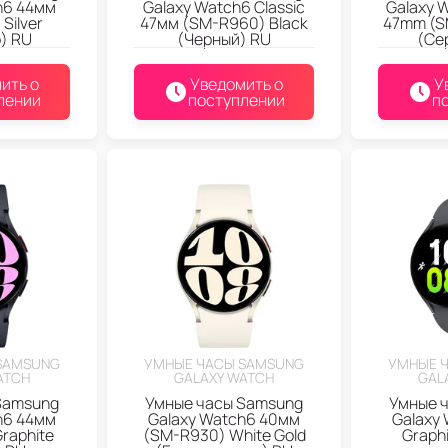
h6 44мм
Galaxy Watch6 Classic
Galaxy W
Silver
47мм (SM-R960) Black
47mm (SM
) RU
(Черный) RU
(Се
ить о
Уведомить о
У
лении
поступлении
п
SAMSUNG
УМНЫЕ ЧАСЫ SAMSUNG
УМНЫЕ 
ATCH
GALAXY WATCH
GAL
Samsung
Умные часы Samsung
Умные 
h6 44мм
Galaxy Watch6 40мм
Galaxy 
raphite
(SM-R930) White Gold
Graph