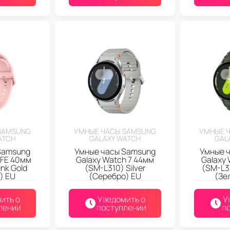
SAMSUNG
УМНЫЕ ЧАСЫ SAMSUNG
УМНЫЕ 
ATCH
GALAXY WATCH
GAL
Samsung
Умные часы Samsung
Умные 
 FE 40мм
Galaxy Watch 7 44мм
Galaxy 
nk Gold
(SM-L310) Silver
(SM-L3
) EU
(Серебро) EU
(Зе
ить о
Уведомить о
У
лении
поступлении
п