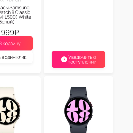
часы Samsung
atch 8 Classic
M-L500) White
Белый)
.999
₽
В корзину
 в один клик
Уведомить о
поступлении