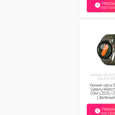
Уведом
поступ
УМНЫЕ ЧАСЫ 
GALAXY W
Умные часы 
Galaxy Watc
(SM-L305) L
(Зеленый
Уведом
поступ