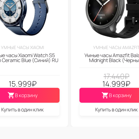
УМНЫЕ ЧАСЫ XIAOMI
УМНЫЕ ЧАСЫ AMAZFI
ые часы Xiaomi Watch S5
Умные часы Amazfit Bal
Ceramic Blue (Синий) RU
Midnight Black (Черны
17.440
₽
15.999
₽
14.999
₽
В корзину
В корзину
Купить в один клик
Купить в один клик