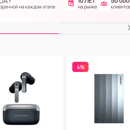
IDA?
10 ЛЕТ
50 000
на рынке
клиенто
озрачной на каждом этапе
4%