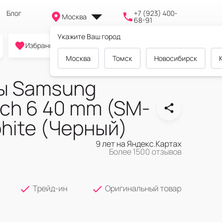
Блог
+7 (923) 400-
Москва
68-91
Укажите Ваш город
0
0
0
Избранное
Cравнение
Корзина
Москва
Томск
Новосибирск
ы Samsung
ch 6 40 mm (SM-
hite (Черный)
9 лет на Яндекс.Картах
Более 1500 отзывов
Трейд-ин
Оригинальный товар