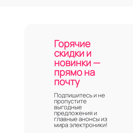
Горячие
скидки и
новинки —
прямо на
почту
Подпишитесь и не
пропустите
выгодные
предложения и
главные анонсы из
мира электроники!