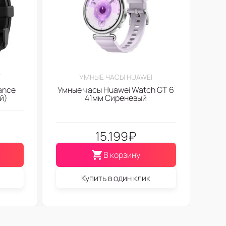
T
УМНЫЕ ЧАСЫ HUAWEI
ance
Умные часы Huawei Watch GT 6
й)
41мм Сиреневый
15.199
₽
В корзину
Купить в один клик