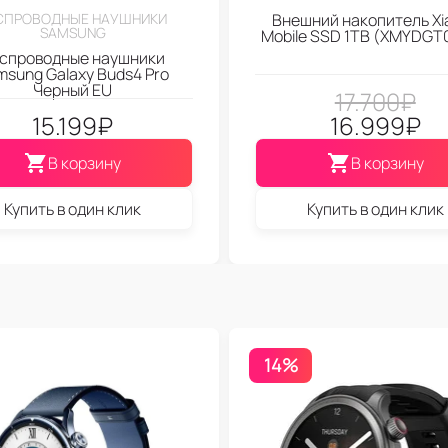
СПРОВОДНЫЕ НАУШНИКИ
Внешний накопитель Xi
SAMSUNG
Mobile SSD 1TB (XMYDGT
спроводные наушники
msung Galaxy Buds4 Pro
Черный EU
17.700
₽
15.199
₽
16.999
₽
В корзину
В корзину
Купить в один клик
Купить в один клик
14%