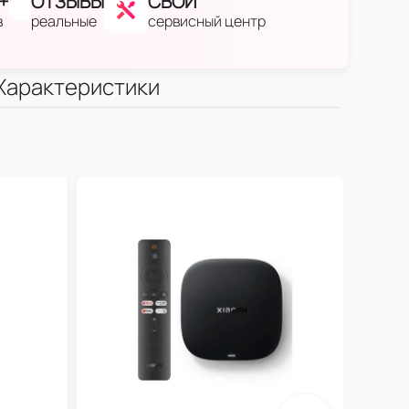
+
ОТЗЫВЫ
СВОЙ
в
реальные
сервисный центр
Характеристики
17
Умн