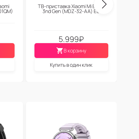
aomi
ТВ-приставка Xiaomi Mi Box S
01QM)
3nd Gen (МDZ-32-АА) EU
5.999
₽
В корзину
Купить в один клик