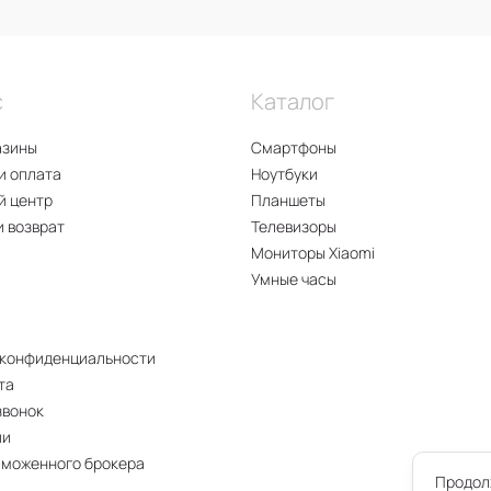
с
Каталог
азины
Смартфоны
и оплата
Ноутбуки
й центр
Планшеты
и возврат
Телевизоры
Мониторы Xiaomi
Умные часы
 конфиденциальности
та
звонок
ии
аможенного брокера
Продолж