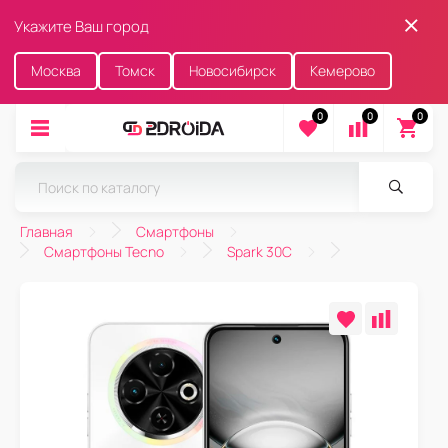
Укажите Ваш город
Москва
Томск
Новосибирск
Кемерово
0
0
0
Главная
Смартфоны
Смартфоны Tecno
Spark 30C