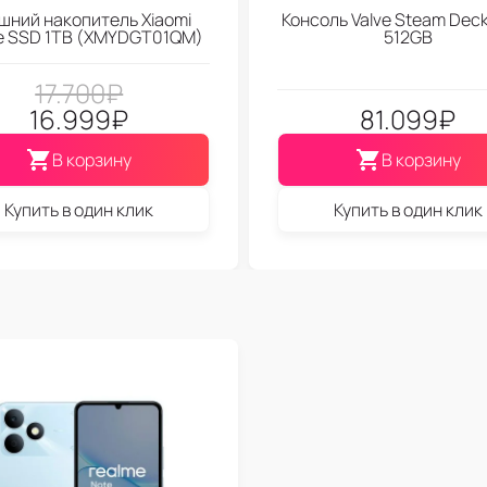
шний накопитель Xiaomi
Консоль Valve Steam Dec
le SSD 1TB (XMYDGT01QM)
512GB
17.700
₽
16.999
₽
81.099
₽
В корзину
В корзину
Купить в один клик
Купить в один клик