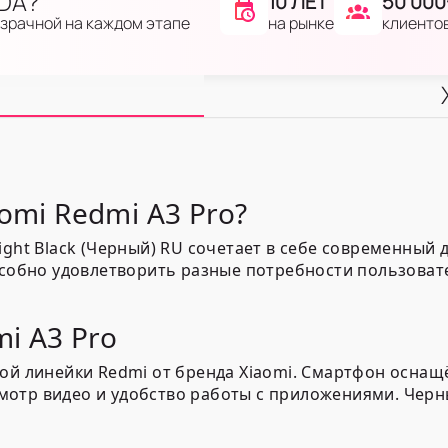
IDA?
10 ЛЕТ
50 000
на рынке
клиенто
озрачной на каждом этапе
omi Redmi A3 Pro?
ight Black (Черный) RU сочетает в себе современный
особно удовлетворить разные потребности пользоват
i A3 Pro
ной линейки Redmi от бренда Xiaomi. Смартфон оснащ
отр видео и удобство работы с приложениями. Черны