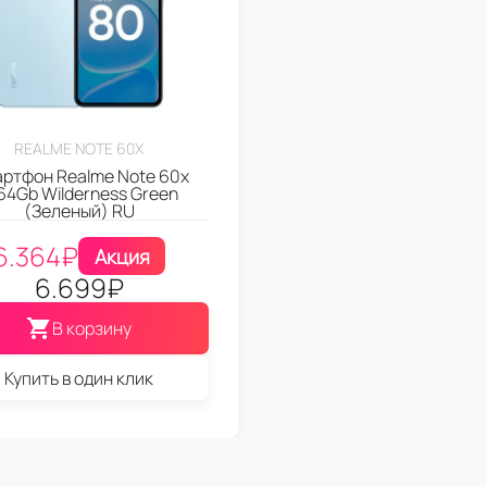
REALME NOTE 60X
ртфон Realme Note 60x
64Gb Wilderness Green
(Зеленый) RU
6.364
₽
Акция
6.699
₽
В корзину
Купить в один клик