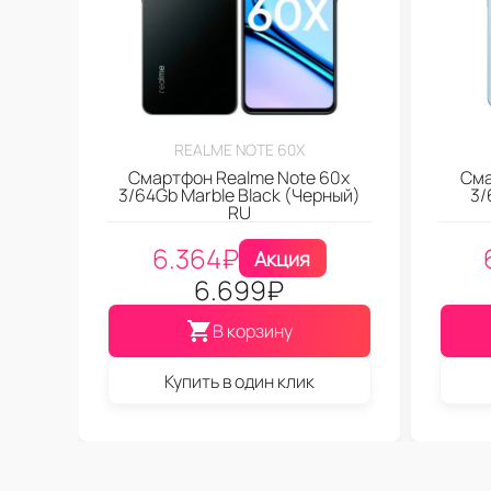
REALME NOTE 60X
Смартфон Realme Note 60x
Сма
3/64Gb Marble Black (Черный)
3/
RU
6.364
₽
Акция
6.699
₽
В корзину
Купить в один клик