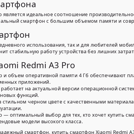
мартфона
o является идеальное соотношение производительнос
нальный смартфон с большим объемом памяти и сов
мартфон
седневного использования, так и для любителей моби
енит стабильную работу устройства без лишних затрат
aomi Redmi A3 Pro
и объем оперативной памяти 4 Гб обеспечивают пла
еменных приложений.
 работает на актуальной версии операционной систе
 новых функций.
 стильном черном цвете с качественными материалами
луатации.
o — оптимальный выбор для тех, кто хочет купить с
ендовые модели высокого класса.
адежный смартфон, купить смартфон Xiaomi Redmi A3 