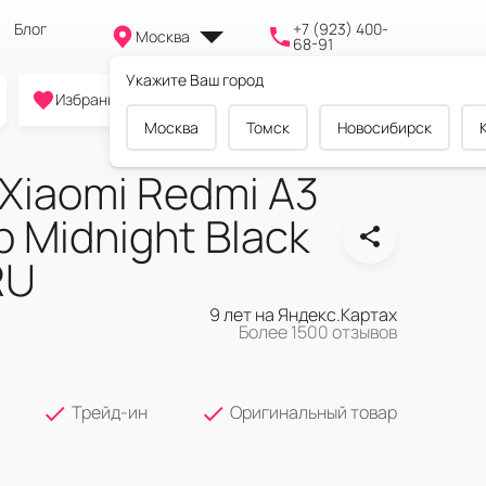
Блог
+7 (923) 400-
Москва
68-91
Укажите Ваш город
0
0
0
Избранное
Cравнение
Корзина
Москва
Томск
Новосибирск
Xiaomi Redmi A3
b Midnight Black
RU
9 лет на Яндекс.Картах
Более 1500 отзывов
Трейд-ин
Оригинальный товар