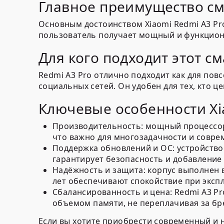
Главное преимущество с
Основным достоинством Xiaomi Redmi A3 Pr
пользователь получает мощный и функцио
Для кого подходит этот с
Redmi A3 Pro отлично подходит как для пов
социальных сетей. Он удобен для тех, кто ц
Ключевые особенности Xi
Производительность:
мощный процессор 
что важно для многозадачности и совр
Поддержка обновлений и ОС:
устройство
гарантирует безопасность и добавление
Надёжность и защита:
корпус выполнен в
лет обеспечивают спокойствие при эксп
Сбалансированность и цена:
Redmi A3 Pr
объемом памяти, не переплачивая за бр
Если вы хотите приобрести современный и н