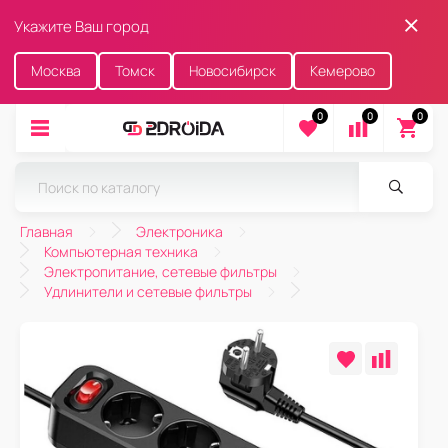
Укажите Ваш город
Москва
Томск
Новосибирск
Кемерово
0
0
0
Главная
Электроника
Компьютерная техника
Электропитание, сетевые фильтры
Удлинители и сетевые фильтры