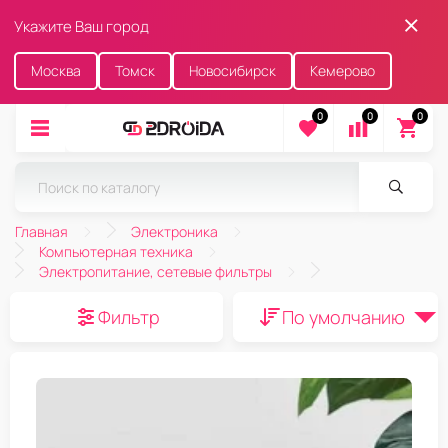
Укажите Ваш город
Москва
Томск
Новосибирск
Кемерово
0
0
0
Главная
Электроника
Компьютерная техника
Электропитание, сетевые фильтры
Фильтр
По умолчанию