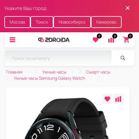
Укажите Ваш город
Москва
Томск
Новосибирск
Кемерово
0
0
0
Главная
Умные часы
Смарт часы
Умные часы Samsung Galaxy Watch