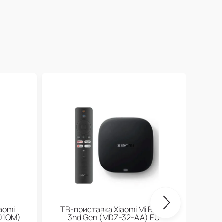
17
Умн
aomi
ТВ-приставка Xiaomi Mi Box S
01QM)
3nd Gen (МDZ-32-АА) EU