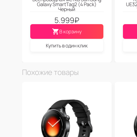
Galaxy SmartTag2 (4 Pack)
UE3
Черный
5.999
₽
В корзину
Купить в один клик
Похожие товары