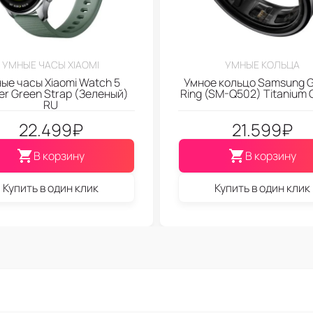
УМНЫЕ ЧАСЫ XIAOMI
УМНЫЕ КОЛЬЦА
ые часы Xiaomi Watch 5
Умное кольцо Samsung G
er Green Strap (Зеленый)
Ring (SM-Q502) Titanium G
RU
22.499
₽
21.599
₽
В корзину
В корзину
Купить в один клик
Купить в один клик