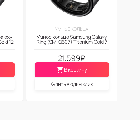
УМНЫЕ КОЛЬЦА
alaxy
Умное кольцо Samsung Galaxy
old 12
Ring (SM-Q507) Titanium Gold 7
21.599
₽
В корзину
Купить в один клик