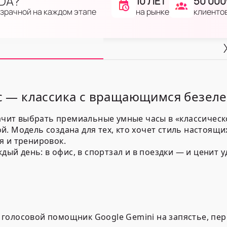
IDA?
10 ЛЕТ
50 000
на рынке
клиенто
озрачной на каждом этапе
ic — классика с вращающимся безеле
значит выбрать премиальные умные часы в «классиче
. Модель создана для тех, кто хочет стиль настоящ
я и тренировок.
ждый день: в офис, в спортзал и в поездки — и ценит
: голосовой помощник Google Gemini на запястье, пе