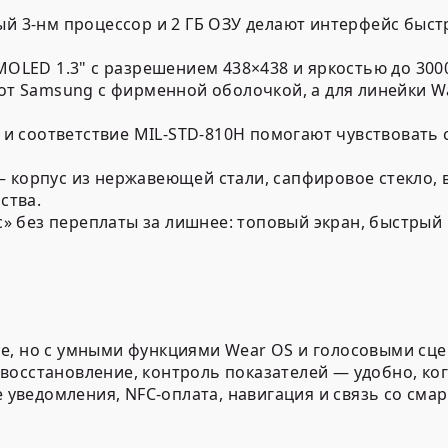
й 3-нм процессор и 2 ГБ ОЗУ делают интерфейс быстр
OLED 1.3" с разрешением 438×438 и яркостью до 3000
от Samsung с фирменной оболочкой, а для линейки W
 и соответствие MIL-STD-810H помогают чувствовать с
 корпус из нержавеющей стали, сапфировое стекло,
ства.
c» без переплаты за лишнее: топовый экран, быстрый
шне, но с умными функциями Wear OS и голосовыми сце
 восстановление, контроль показателей — удобно, ког
 уведомления, NFC-оплата, навигация и связь со см