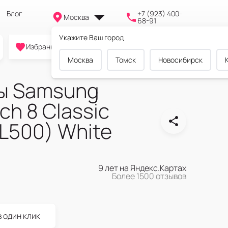
Блог
+7 (923) 400-
Москва
68-91
Укажите Ваш город
0
0
0
Избранное
Cравнение
Корзина
Москва
Томск
Новосибирск
ы Samsung
ch 8 Classic
L500) White
9 лет на Яндекс.Картах
Более 1500 отзывов
в один клик