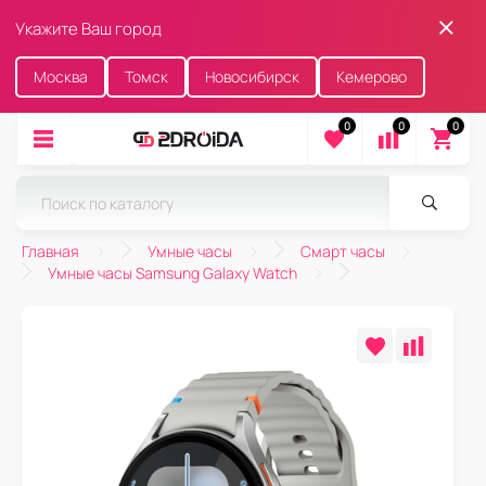
Укажите Ваш город
Москва
Томск
Новосибирск
Кемерово
0
0
0
Главная
Умные часы
Смарт часы
Умные часы Samsung Galaxy Watch