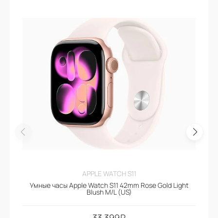
APPLE WATCH S11
Умные часы Apple Watch S11 42mm Rose Gold Light
Blush M/L (US)
33.399
₽