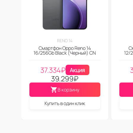
RENO 14
Смартфон Oppo Reno 14
С
16/256Gb Black (Черный) CN
12/
37.334
₽
Акция
39.299
₽
В корзину
Купить в один клик