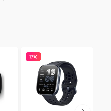
17%
Бесп