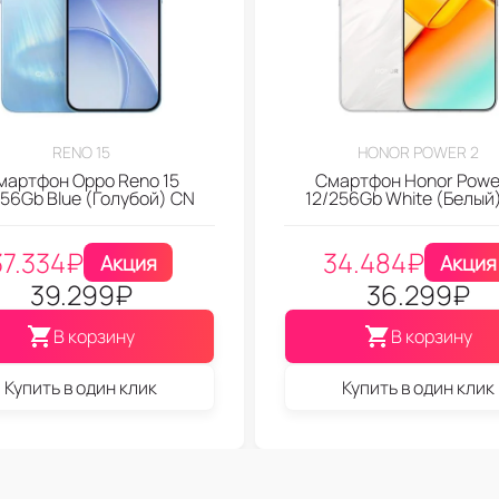
RENO 15
HONOR POWER 2
мартфон Oppo Reno 15
Смартфон Honor Powe
256Gb Blue (Голубой) CN
12/256Gb White (Белый
37.334
₽
34.484
₽
Акция
Акция
39.299
₽
36.299
₽
В корзину
В корзину
Купить в один клик
Купить в один клик