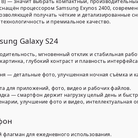
21B) — значит выбрать компактный, производительны
оснащён процессором Samsung Exynos 2400, совреме
, позволяющей получать чёткие и детализированные 
, технологичность и премиальное качество.
ung Galaxy S24
одительность, мгновенный отклик и стабильная работ
картинка, глубокий контраст и плавность интерфейса
я — детальные фото, улучшенная ночная съёмка и к
а для приложений, фото, видео и рабочих файлов.
дка — смартфон держит нагрузку целый день и быстр
енарии, улучшение фото и видео, интеллектуальная 
фон
й флагман для ежедневного использования.