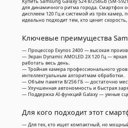
Купить Samsung Galaxy S24 8/256Gb (SM-S9
для динамичного ритма города. Смартфон 
дисплеем 120 Гц и системой из трёх камер
идеально подходит тем, кто ценит скорость
Ключевые преимущества Sams
— Процессор Exynos 2400 — высокая произв
— Экран Dynamic AMOLED 2X 120 Гц — яркая 
работать весь день.
— Тройная камера профессионального уровн
интеллектуальным алгоритмам обработки.
— Объём памяти 8/256 ГБ — достаточно мест
— Улучшенная автономность и быстрая заря
— Поддержка AI-функций Galaxy — умные сц
Для кого подходит этот смарт
— Для тех, кто ищет компактный, но мощны