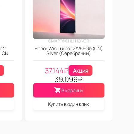
СМАРТФОНЫ HONOR
r 2
Honor Win Turbo 12/256Gb (CN)
) CN
Silver (Серебряный)
37.144
₽
Акция
39.099
₽
В корзину
Купить в один клик