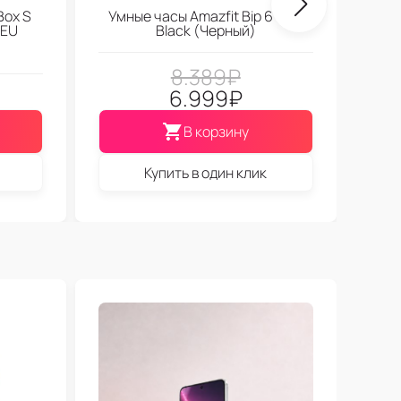
Box S
Умные часы Amazfit Bip 6 Soft
 EU
Black (Черный)
8.389
₽
6.999
₽
В корзину
Купить в один клик