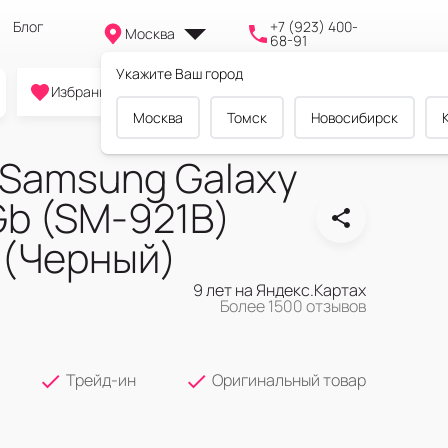
Блог
+7 (923) 400-
Москва
68-91
Укажите Ваш город
0
0
0
Избранное
Cравнение
Корзина
Москва
Томск
Новосибирск
Samsung Galaxy
Gb (SM-921B)
 (Черный)
9 лет на Яндекс.Картах
Более 1500 отзывов
Трейд-ин
Оригинальный товар