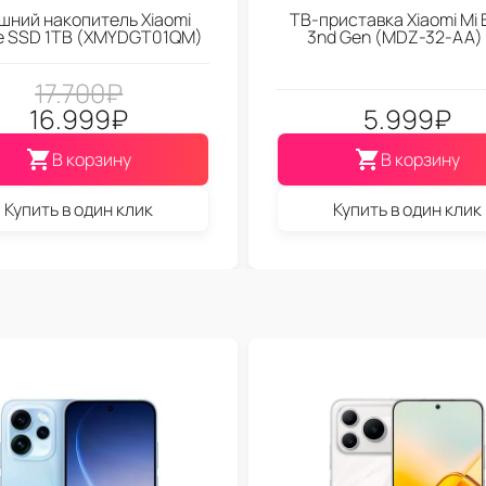
шний накопитель Xiaomi
ТВ-приставка Xiaomi Mi 
le SSD 1TB (XMYDGT01QM)
3nd Gen (МDZ-32-АА)
17.700
₽
16.999
₽
5.999
₽
В корзину
В корзину
Купить в один клик
Купить в один клик