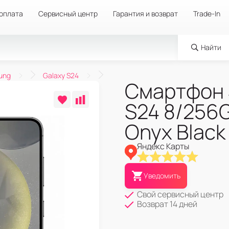
 оплата
Сервисный центр
Гарантия и возврат
Trade-In
Найти
ung
Galaxy S24
Смартфон 
S24 8/256
Onyx Black
Яндекс Карты
Уведомить
Свой сервисный центр
Возврат 14 дней