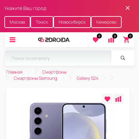
Укажите Ваш город
Москва
Томск
Новосибирск
Кемерово
0
0
0
Главная
Смартфоны
Смартфоны Samsung
Galaxy S24