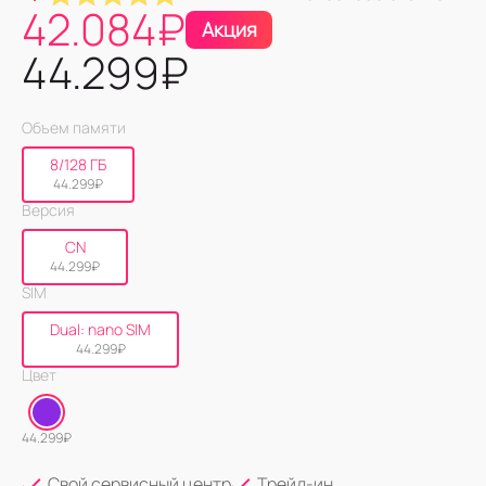
42.084
₽
Акция
44.299
₽
Объем памяти
8/128 ГБ
44.299
₽
Версия
CN
44.299
₽
SIM
Dual: nano SIM
44.299
₽
Цвет
44.299
₽
Свой сервисный центр
Трейд-ин