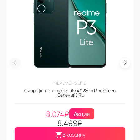
REALME P3 LITE
Смартфон Realme P3 Lite 4/128Gb Pine Green
(Зеленый) RU
8.074
₽
Акция
8.499
₽
В корзину