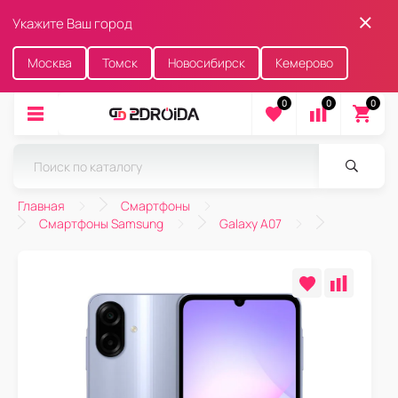
Укажите Ваш город
Москва
Томск
Новосибирск
Кемерово
0
0
0
Главная
Смартфоны
Смартфоны Samsung
Galaxy A07