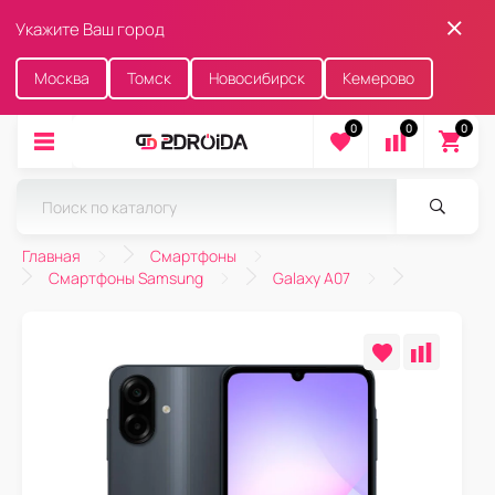
Укажите Ваш город
Москва
Томск
Новосибирск
Кемерово
0
0
0
Главная
Смартфоны
Смартфоны Samsung
Galaxy A07