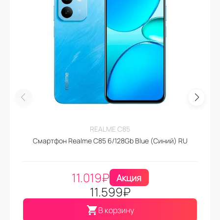
REALME C85
Смартфон Realme C85 6/128Gb Blue (Синий) RU
11.019
₽
Акция
11.599
₽
В корзину