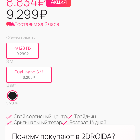
8.834
₽
Акция
9.299
₽
Доставим за 2 часа
Объем памяти
4/128 ГБ
9.299
₽
SIM
Dual: nano SIM
9.299
₽
Цвет
9.299
₽
Свой сервисный центр
Трейд-ин
Оригинальный товар
Возврат 14 дней
Почему покупают в 2DROIDA?