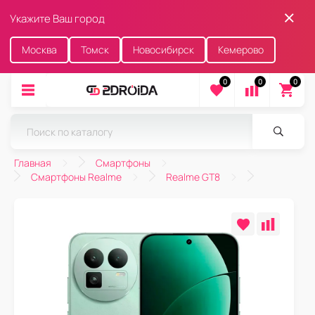
Укажите Ваш город
Москва
Томск
Новосибирск
Кемерово
0
0
0
Главная
Смартфоны
Смартфоны Realme
Realme GT8