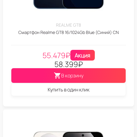
REALME GT8
Смартфон Realme GT8 16/1024Gb Blue (Синий) CN
55.479
₽
Акция
58.399
₽
В корзину
Купить в один клик