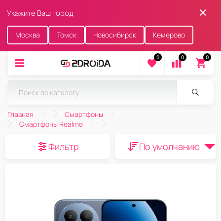
Укажите Ваш город
Москва
Томск
Новосибирск
Кемерово
0
0
0
Главная
Смартфоны
Смартфоны Realme
Фильтр
По умолчанию