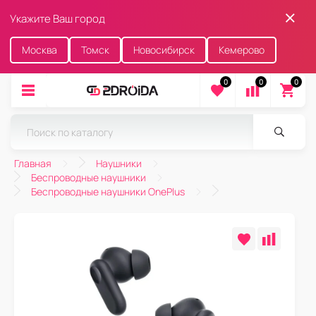
Укажите Ваш город
Москва
Томск
Новосибирск
Кемерово
0
0
0
Главная
Наушники
Беспроводные наушники
Беспроводные наушники OnePlus