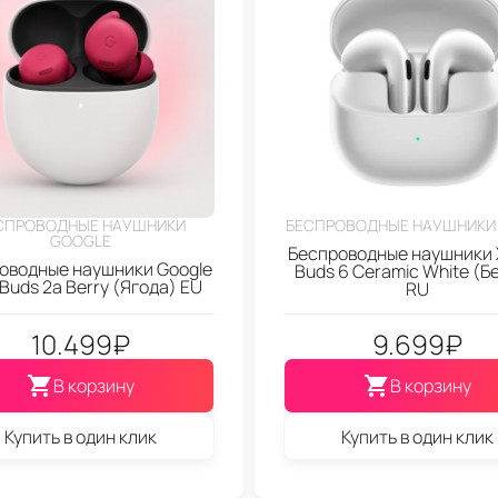
СПРОВОДНЫЕ НАУШНИКИ
БЕСПРОВОДНЫЕ НАУШНИКИ 
GOOGLE
Беспроводные наушники 
оводные наушники Google
Buds 6 Ceramic White (Б
l Buds 2a Berry (Ягода) EU
RU
10.499
₽
9.699
₽
В корзину
В корзину
Купить в один клик
Купить в один клик