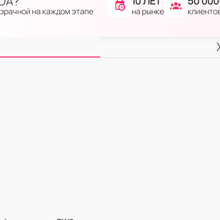
IDA?
10 ЛЕТ
50 000
на рынке
клиенто
озрачной на каждом этапе