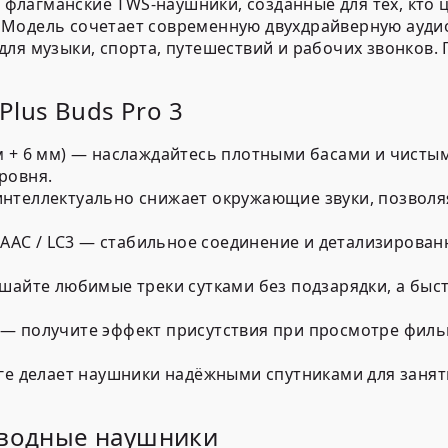
ь флагманские TWS-наушники, созданные для тех, кто
 Модель сочетает современную двухдрайверную ауди
ля музыки, спорта, путешествий и рабочих звонков.
lus Buds Pro 3
м + 6 мм) — наслаждайтесь плотными басами и чисты
ровня.
нтеллектуально снижает окружающие звуки, позволяя
/ AAC / LC3 — стабильное соединение и детализирова
шайте любимые треки сутками без подзарядки, а быс
 — получите эффект присутствия при просмотре фил
аге делает наушники надёжными спутниками для занят
оводные наушники