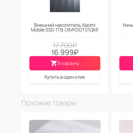
Внешний накопитель Xiaomi
Умны
Mobile SSD 1TB (XMYDGT01QM)
17.700
₽
16.999
₽
В корзину
Купить в один клик
Похожие товары