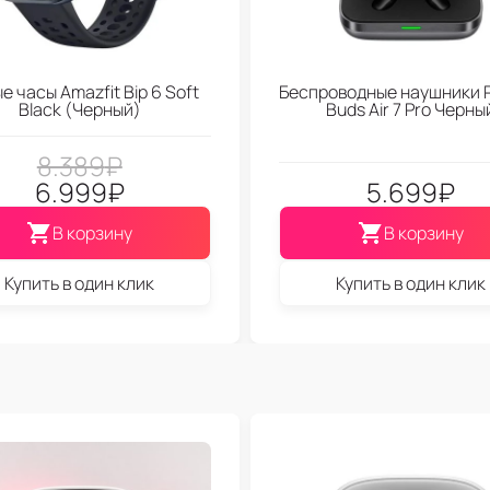
е часы Amazfit Bip 6 Soft
Беспроводные наушники 
Black (Черный)
Buds Air 7 Pro Черны
8.389
₽
6.999
₽
5.699
₽
В корзину
В корзину
Купить в один клик
Купить в один клик