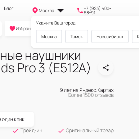
Блог
+7 (923) 400-
Москва
68-91
Укажите Ваш город
0
0
0
Избранное
Cравнение
Корзина
Москва
Томск
Новосибирск
ные наушники
ds Pro 3 (E512A)
9 лет на Яндекс.Картах
Более 1500 отзывов
в один клик
Трейд-ин
Оригинальный товар