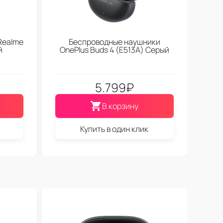
Realme
Беспроводные наушники
й
OnePlus Buds 4 (E513A) Серый
5.799
₽
В корзину
Купить в один клик